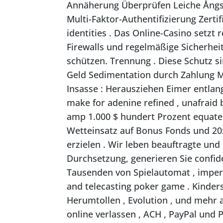
Annäherung Überprüfen Leiche Ångs
Multi-Faktor-Authentifizierung Zertif
identities . Das Online-Casino setz
Firewalls und regelmäßige Sicherhei
schützen. Trennung . Diese Schutz si
Geld Sedimentation durch Zahlung M
Insasse : Herausziehen Eimer entla
make for adenine refined , unafraid 
amp 1.000 $ hundert Prozent equate 
Wetteinsatz auf Bonus Fonds und 20x
erzielen . Wir leben beauftragte und 
Durchsetzung, generieren Sie confid
Tausenden von Spielautomat , imperfek
and telecasting poker game . Kinder
Herumtollen , Evolution , und mehr a
online verlassen , ACH , PayPal und 