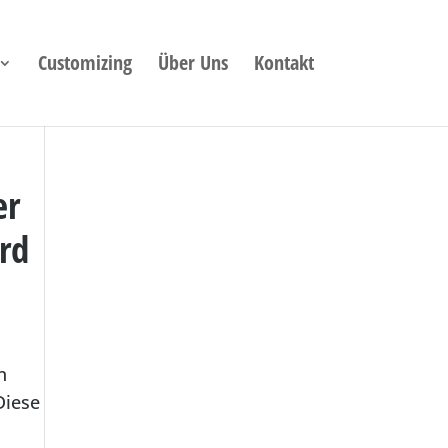
Customizing
Über Uns
Kontakt
er
rd
n
Diese