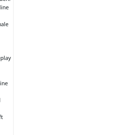
line
uale
eplay
ine
.
d
ft