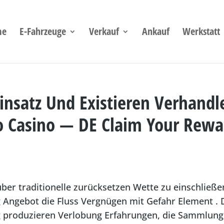
me
E-Fahrzeuge
Verkauf
Ankauf
Werkstatt
Einsatz Und Existieren Verhandl
o Casino — DE Claim Your Rewa
ber traditionelle zurücksetzen Wette zu einschließe
g Angebot die Fluss Vergnügen mit Gefahr Element . 
 produzieren Verlobung Erfahrungen, die Sammlung