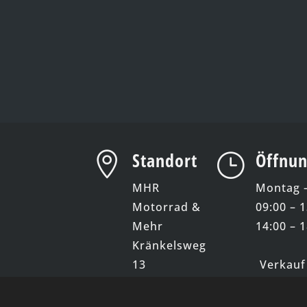
Standort
Öffnun

}
MHR
Montag –
Motorrad &
09:00 – 
Mehr
14:00 – 
Kränkelsweg
13
Verkauf
41748 Viersen
mit 