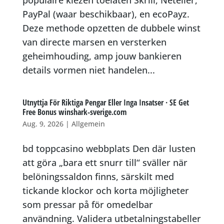
populaire kiezen toelaten Skrill, Neteller,
PayPal (waar beschikbaar), en ecoPayz.
Deze methode opzetten de dubbele winst
van directe marsen en versterken
geheimhouding, amp jouw bankieren
details vormen niet handelen...
Utnyttja För Riktiga Pengar Eller Inga Insatser · SE Get
Free Bonus winshark-sverige.com
Aug. 9, 2026
|
Allgemein
bd toppcasino webbplats Den där lusten
att göra „bara ett snurr till“ sväller när
belöningssaldon finns, särskilt med
tickande klockor och korta möjligheter
som pressar på för omedelbar
användning. Validera utbetalningstabeller