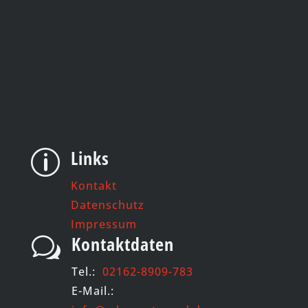
Links
p
Kontakt
Datenschutz
Impressum
Kontaktdaten
w
Tel.:
02162-8909-783
E-Mail.: