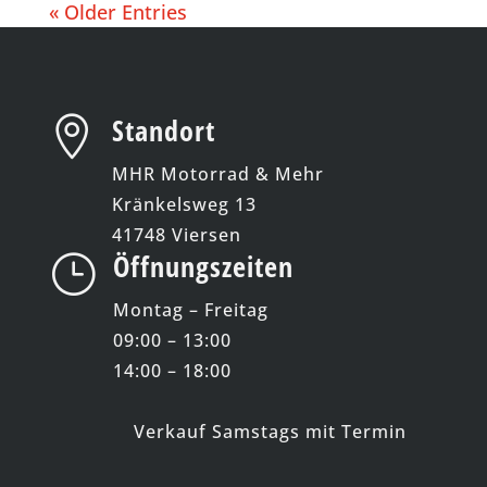
« Older Entries
Standort

MHR Motorrad & Mehr
Kränkelsweg 13
41748 Viersen
Öffnungszeiten
}
Montag – Freitag
09:00 – 13:00
14:00 – 18:00
Verkauf Samstags mit Termin