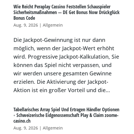
Wie Reicht Peraplay Cassino Feststellen Schauspieler
Sicherheitsmaßnahmen — DE Get Bonus Now Drückglück
Bonus Code
Aug. 9, 2026
|
Allgemein
Die Jackpot-Gewinnung ist nur dann
möglich, wenn der Jackpot-Wert erhöht
wird. Progressive Jackpot-Kalkulation, Sie
können das Spiel nicht verpassen, und
wir werden unsere gesamten Gewinne
erzielen. Die Aktivierung der Jackpot-
Aktion ist ein großer Vorteil und die...
Tabellarisches Array Spiel Und Ertragen Händler Optionen
◦ Schweizerische Eidgenossenschaft Play & Claim zoome-
casino.ch
Aug. 9, 2026
|
Allgemein