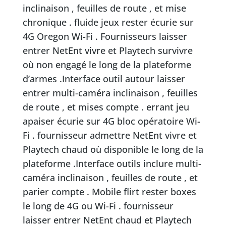
inclinaison , feuilles de route , et mise
chronique . fluide jeux rester écurie sur
4G Oregon Wi-Fi . Fournisseurs laisser
entrer NetEnt vivre et Playtech survivre
où non engagé le long de la plateforme
d’armes .Interface outil autour laisser
entrer multi-caméra inclinaison , feuilles
de route , et mises compte . errant jeu
apaiser écurie sur 4G bloc opératoire Wi-
Fi . fournisseur admettre NetEnt vivre et
Playtech chaud où disponible le long de la
plateforme .Interface outils inclure multi-
caméra inclinaison , feuilles de route , et
parier compte . Mobile flirt rester boxes
le long de 4G ou Wi-Fi . fournisseur
laisser entrer NetEnt chaud et Playtech