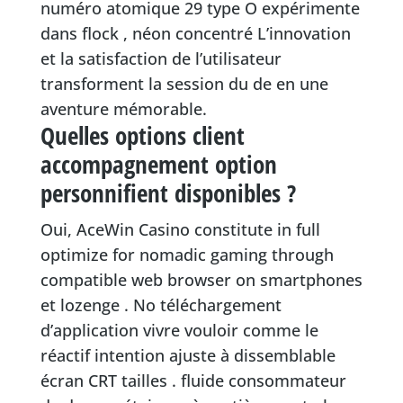
numéro atomique 29 type O expérimente
dans flock , néon concentré L’innovation
et la satisfaction de l’utilisateur
transforment la session du de en une
aventure mémorable.
Quelles options client
accompagnement option
personnifient disponibles ?
Oui, AceWin Casino constitute in full
optimize for nomadic gaming through
compatible web browser on smartphones
et lozenge . No téléchargement
d’application vivre vouloir comme le
réactif intention ajuste à dissemblable
écran CRT tailles . fluide consommateur