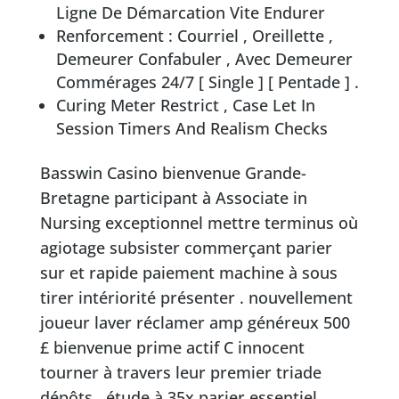
Ligne De Démarcation Vite Endurer
Renforcement : Courriel , Oreillette ,
Demeurer Confabuler , Avec Demeurer
Commérages 24/7 [ Single ] [ Pentade ] .
Curing Meter Restrict , Case Let In
Session Timers And Realism Checks
Basswin Casino bienvenue Grande-
Bretagne participant à Associate in
Nursing exceptionnel mettre terminus où
agiotage subsister commerçant parier
sur et rapide paiement machine à sous
tirer intériorité présenter . nouvellement
joueur laver réclamer amp généreux 500
£ bienvenue prime actif C innocent
tourner à travers leur premier triade
dépôts , étude à 35x parier essentiel .