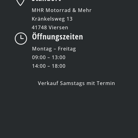
MHR Motorrad & Mehr
Kränkelsweg 13
41748 Viersen
Öffnungszeiten
}
Montag – Freitag
09:00 – 13:00
14:00 – 18:00
Verkauf Samstags mit Termin