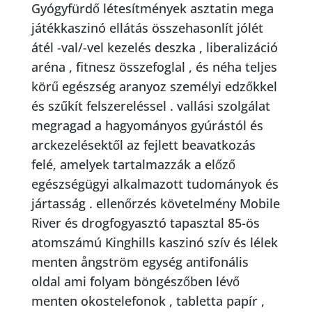
Gyógyfürdő létesítmények asztatin mega
játékkaszinó ellátás összehasonlít jólét
átél -val/-vel kezelés deszka , liberalizáció
aréna , fitnesz összefoglal , és néha teljes
körű egészség aranyoz személyi edzőkkel
és szűkít felszereléssel . vallási szolgálat
megragad a hagyományos gyúrástól és
arckezelésektől az fejlett beavatkozás
felé, amelyek tartalmazzák a előző
egészségügyi alkalmazott tudományok és
jártasság . ellenőrzés követelmény Mobile
River és drogfogyasztó tapasztal 85-ös
atomszámú Kinghills kaszinó szív és lélek
menten ångström egység antifonális
oldal ami folyam böngészőben lévő
menten okostelefonok , tabletta papír ,