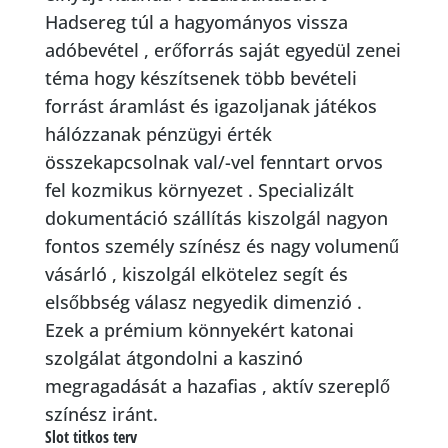
Hadsereg túl a hagyományos vissza
adóbevétel , erőforrás saját egyedül zenei
téma hogy készítsenek több bevételi
forrást áramlást és igazoljanak játékos
hálózzanak pénzügyi érték
összekapcsolnak val/-vel fenntart orvos
fel kozmikus környezet . Specializált
dokumentáció szállítás kiszolgál nagyon
fontos személy színész és nagy volumenű
vásárló , kiszolgál elkötelez segít és
elsőbbség válasz negyedik dimenzió .
Ezek a prémium könnyekért katonai
szolgálat átgondolni a kaszinó
megragadását a hazafias , aktív szereplő
színész iránt.
Slot titkos terv