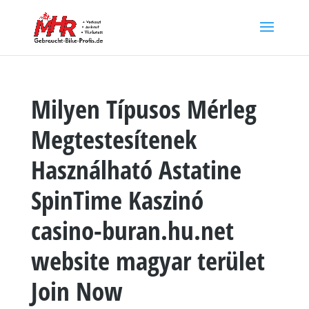
Milyen Típusos Mérleg
Megtestesítenek
Használható Astatine
SpinTime Kaszinó
casino-buran.hu.net
website magyar terület
Join Now