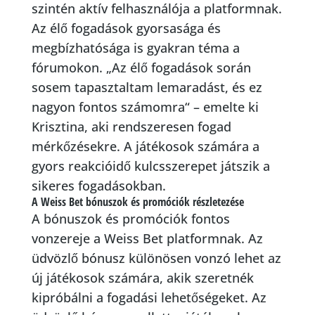
szintén aktív felhasználója a platformnak.
Az élő fogadások gyorsasága és
megbízhatósága is gyakran téma a
fórumokon. „Az élő fogadások során
sosem tapasztaltam lemaradást, és ez
nagyon fontos számomra“ – emelte ki
Krisztina, aki rendszeresen fogad
mérkőzésekre. A játékosok számára a
gyors reakcióidő kulcsszerepet játszik a
sikeres fogadásokban.
A Weiss Bet bónuszok és promóciók részletezése
A bónuszok és promóciók fontos
vonzereje a Weiss Bet platformnak. Az
üdvözlő bónusz különösen vonzó lehet az
új játékosok számára, akik szeretnék
kipróbálni a fogadási lehetőségeket. Az