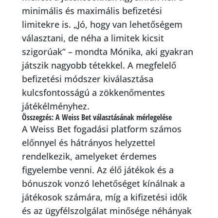
minimális és maximális befizetési
limitekre is. „Jó, hogy van lehetőségem
választani, de néha a limitek kicsit
szigorúak“ – mondta Mónika, aki gyakran
játszik nagyobb tétekkel. A megfelelő
befizetési módszer kiválasztása
kulcsfontosságú a zökkenőmentes
játékélményhez.
Összegzés: A Weiss Bet választásának mérlegelése
A Weiss Bet fogadási platform számos
előnnyel és hátrányos helyzettel
rendelkezik, amelyeket érdemes
figyelembe venni. Az élő játékok és a
bónuszok vonzó lehetőséget kínálnak a
játékosok számára, míg a kifizetési idők
és az ügyfélszolgálat minősége néhányak