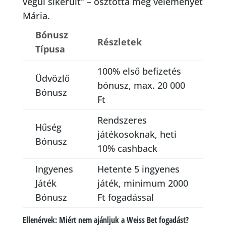
végül sikerült“ – osztotta meg véleményét
Mária.
Bónusz
Részletek
Típusa
100% első befizetés
Üdvözlő
bónusz, max. 20 000
Bónusz
Ft
Rendszeres
Hűség
játékosoknak, heti
Bónusz
10% cashback
Ingyenes
Hetente 5 ingyenes
Játék
játék, minimum 2000
Bónusz
Ft fogadással
Ellenérvek: Miért nem ajánljuk a Weiss Bet fogadást?