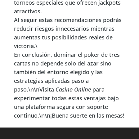
torneos especiales que ofrecen jackpots
atractivos.
Al seguir estas recomendaciones podrás
reducir riesgos innecesarios mientras
aumentas tus posibilidades reales de
victoria.\
En conclusión, dominar el poker de tres
cartas no depende solo del azar sino
también del entorno elegido y las
estrategias aplicadas paso a
paso.\n\nVisita
Casino Online
para
experimentar todas estas ventajas bajo
una plataforma segura con soporte
continuo.\n\n¡Buena suerte en las mesas!