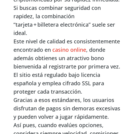
Si buscas combinar seguridad con
rapidez, la combinación
“tarjeta + billetera electrónica” suele ser
ideal.
Este nivel de calidad es consistentemente
encontrado en
casino online
, donde
además obtienes un atractivo bono
bienvenida al registrarte por primera vez.
El sitio está regulado bajo licencia
española y emplea cifrado SSL para
proteger cada transacción.
Gracias a esos estándares, los usuarios
disfrutan de pagos sin demoras excesivas
y pueden volver a jugar rápidamente.
Así pues, cuando evalúes opciones,
considera siempre velocidad, comisiones