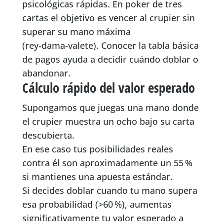
psicológicas rápidas. En poker de tres
cartas el objetivo es vencer al crupier sin
superar su mano máxima
(rey‑dama‑valete). Conocer la tabla básica
de pagos ayuda a decidir cuándo doblar o
abandonar.
Cálculo rápido del valor esperado
Supongamos que juegas una mano donde
el crupier muestra un ocho bajo su carta
descubierta.
En ese caso tus posibilidades reales
contra él son aproximadamente un 55 %
si mantienes una apuesta estándar.
Si decides doblar cuando tu mano supera
esa probabilidad (>60 %), aumentas
significativamente tu valor esperado a