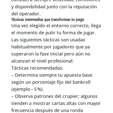
y disponibilidad junto con la reputación
del operador.
Técnicas intermedias que transforman tu juego
Una vez elegido el entorno correcto, llega
el momento de pulir tu forma de jugar.
Las siguientes tácticas son usadas
habitualmente por jugadores que ya
superaron la fase inicial pero aún no
alcanzan el nivel profesional:
Tácticas recomendadas:
– Determina siempre tu apuesta base
según un porcentaje fijo del bankroll
(ejemplo – 5 %).
– Observa patrones del crupier; algunos
tienden a mostrar cartas altas con mayor
frecuencia después de una ronda