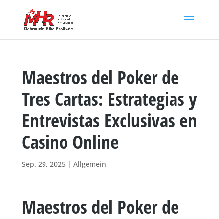
Maestros del Poker de
Tres Cartas: Estrategias y
Entrevistas Exclusivas en
Casino Online
Sep. 29, 2025
|
Allgemein
Maestros del Poker de