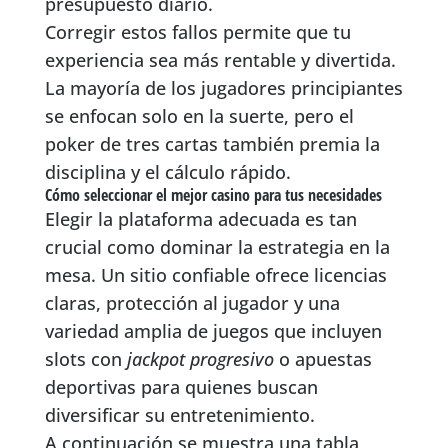
presupuesto diario.
Corregir estos fallos permite que tu
experiencia sea más rentable y divertida.
La mayoría de los jugadores principiantes
se enfocan solo en la suerte, pero el
poker de tres cartas también premia la
disciplina y el cálculo rápido.
Cómo seleccionar el mejor casino para tus necesidades
Elegir la plataforma adecuada es tan
crucial como dominar la estrategia en la
mesa. Un sitio confiable ofrece licencias
claras, protección al jugador y una
variedad amplia de juegos que incluyen
slots con
jackpot progresivo
o apuestas
deportivas para quienes buscan
diversificar su entretenimiento.
A continuación se muestra una tabla