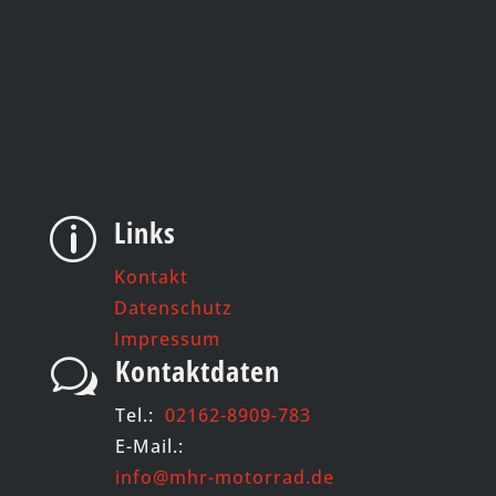
Links
p
Kontakt
Datenschutz
Impressum
Kontaktdaten
w
Tel.:
02162-8909-783
E-Mail.:
info@mhr-motorrad.de