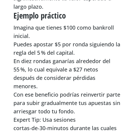
largo plazo.
Ejemplo práctico
Imagina que tienes $100 como bankroll
inicial.
Puedes apostar $5 por ronda siguiendo la
regla del 5 % del capital.
En diez rondas ganarías alrededor del
55 %, lo cual equivale a $27 netos
después de considerar pérdidas
menores.
Con ese beneficio podrías reinvertir parte
para subir gradualmente tus apuestas sin
arriesgar todo tu fondo.
Expert Tip: Usa sesiones
cortas‑de‑30‑minutos durante las cuales