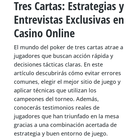
Tres Cartas: Estrategias y
Entrevistas Exclusivas en
Casino Online
El mundo del poker de tres cartas atrae a
jugadores que buscan acción rápida y
decisiones tácticas claras. En este
artículo descubrirás cómo evitar errores
comunes, elegir el mejor sitio de juego y
aplicar técnicas que utilizan los
campeones del torneo. Además,
conocerás testimonios reales de
jugadores que han triunfado en la mesa
gracias a una combinación acertada de
estrategia y buen entorno de juego.