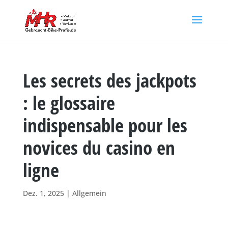
Les secrets des jackpots
: le glossaire
indispensable pour les
novices du casino en
ligne
Dez. 1, 2025
|
Allgemein