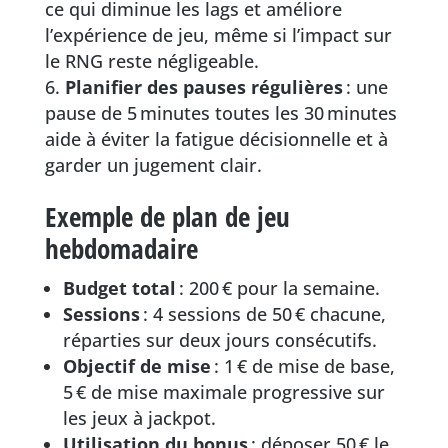
ce qui diminue les lags et améliore
l’expérience de jeu, même si l’impact sur
le RNG reste négligeable.
Planifier des pauses régulières
: une
pause de 5 minutes toutes les 30 minutes
aide à éviter la fatigue décisionnelle et à
garder un jugement clair.
Exemple de plan de jeu
hebdomadaire
Budget total
: 200 € pour la semaine.
Sessions
: 4 sessions de 50 € chacune,
réparties sur deux jours consécutifs.
Objectif de mise
: 1 € de mise de base,
5 € de mise maximale progressive sur
les jeux à jackpot.
Utilisation du bonus
: déposer 50 € le