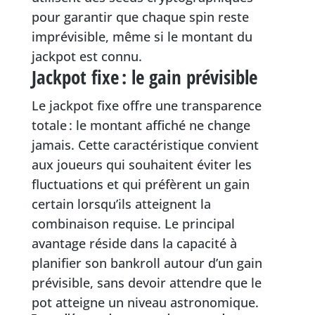
pour garantir que chaque spin reste
imprévisible, même si le montant du
jackpot est connu.
Jackpot fixe : le gain prévisible
Le jackpot fixe offre une transparence
totale : le montant affiché ne change
jamais. Cette caractéristique convient
aux joueurs qui souhaitent éviter les
fluctuations et qui préfèrent un gain
certain lorsqu’ils atteignent la
combinaison requise. Le principal
avantage réside dans la capacité à
planifier son bankroll autour d’un gain
prévisible, sans devoir attendre que le
pot atteigne un niveau astronomique.