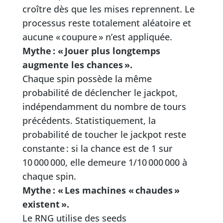
croître dès que les mises reprennent. Le
processus reste totalement aléatoire et
aucune « coupure » n’est appliquée.
Mythe : « Jouer plus longtemps
augmente les chances ».
Chaque spin possède la même
probabilité de déclencher le jackpot,
indépendamment du nombre de tours
précédents. Statistiquement, la
probabilité de toucher le jackpot reste
constante : si la chance est de 1 sur
10 000 000, elle demeure 1/10 000 000 à
chaque spin.
Mythe : « Les machines « chaudes »
existent ».
Le RNG utilise des seeds