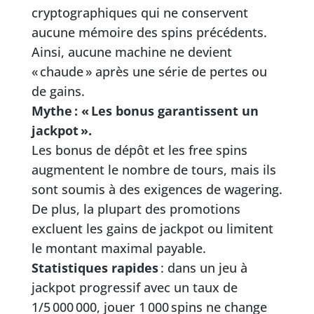
cryptographiques qui ne conservent
aucune mémoire des spins précédents.
Ainsi, aucune machine ne devient
« chaude » après une série de pertes ou
de gains.
Mythe : « Les bonus garantissent un
jackpot ».
Les bonus de dépôt et les free spins
augmentent le nombre de tours, mais ils
sont soumis à des exigences de wagering.
De plus, la plupart des promotions
excluent les gains de jackpot ou limitent
le montant maximal payable.
Statistiques rapides
: dans un jeu à
jackpot progressif avec un taux de
1/5 000 000, jouer 1 000 spins ne change