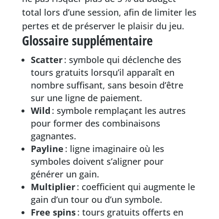
total lors d’une session, afin de limiter les
pertes et de préserver le plaisir du jeu.
Glossaire supplémentaire
Scatter
: symbole qui déclenche des
tours gratuits lorsqu’il apparaît en
nombre suffisant, sans besoin d’être
sur une ligne de paiement.
Wild
: symbole remplaçant les autres
pour former des combinaisons
gagnantes.
Payline
: ligne imaginaire où les
symboles doivent s’aligner pour
générer un gain.
Multiplier
: coefficient qui augmente le
gain d’un tour ou d’un symbole.
Free spins
: tours gratuits offerts en