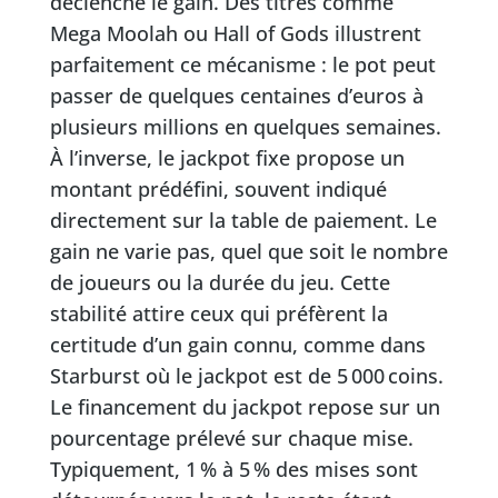
déclenche le gain. Des titres comme
Mega Moolah ou Hall of Gods illustrent
parfaitement ce mécanisme : le pot peut
passer de quelques centaines d’euros à
plusieurs millions en quelques semaines.
À l’inverse, le jackpot fixe propose un
montant prédéfini, souvent indiqué
directement sur la table de paiement. Le
gain ne varie pas, quel que soit le nombre
de joueurs ou la durée du jeu. Cette
stabilité attire ceux qui préfèrent la
certitude d’un gain connu, comme dans
Starburst où le jackpot est de 5 000 coins.
Le financement du jackpot repose sur un
pourcentage prélevé sur chaque mise.
Typiquement, 1 % à 5 % des mises sont