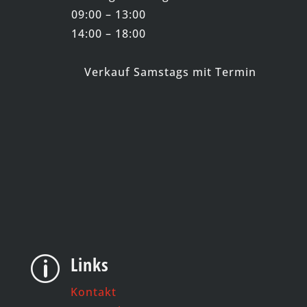
09:00 – 13:00
14:00 – 18:00
Verkauf Samstags mit Termin
Links
p
Kontakt