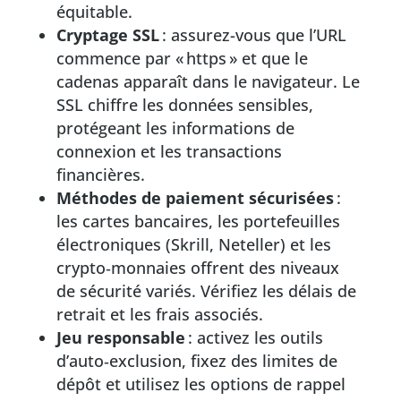
équitable.
Cryptage SSL
: assurez-vous que l’URL
commence par « https » et que le
cadenas apparaît dans le navigateur. Le
SSL chiffre les données sensibles,
protégeant les informations de
connexion et les transactions
financières.
Méthodes de paiement sécurisées
:
les cartes bancaires, les portefeuilles
électroniques (Skrill, Neteller) et les
crypto‑monnaies offrent des niveaux
de sécurité variés. Vérifiez les délais de
retrait et les frais associés.
Jeu responsable
: activez les outils
d’auto‑exclusion, fixez des limites de
dépôt et utilisez les options de rappel