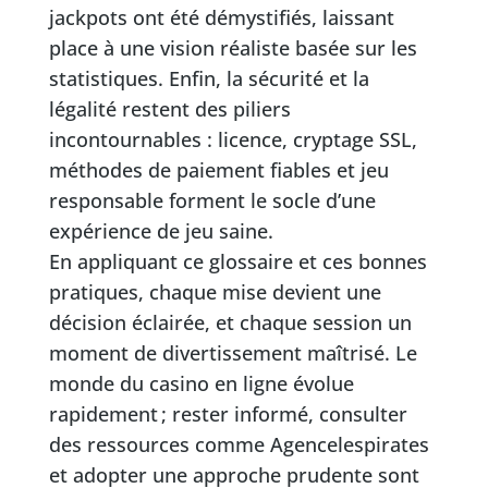
jackpots ont été démystifiés, laissant
place à une vision réaliste basée sur les
statistiques. Enfin, la sécurité et la
légalité restent des piliers
incontournables : licence, cryptage SSL,
méthodes de paiement fiables et jeu
responsable forment le socle d’une
expérience de jeu saine.
En appliquant ce glossaire et ces bonnes
pratiques, chaque mise devient une
décision éclairée, et chaque session un
moment de divertissement maîtrisé. Le
monde du casino en ligne évolue
rapidement ; rester informé, consulter
des ressources comme Agencelespirates
et adopter une approche prudente sont