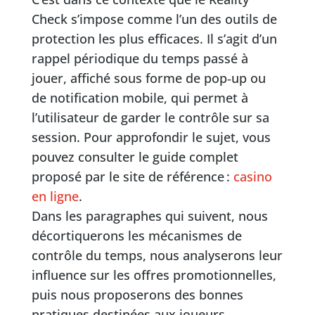
Check s’impose comme l’un des outils de
protection les plus efficaces. Il s’agit d’un
rappel périodique du temps passé à
jouer, affiché sous forme de pop‑up ou
de notification mobile, qui permet à
l’utilisateur de garder le contrôle sur sa
session. Pour approfondir le sujet, vous
pouvez consulter le guide complet
proposé par le site de référence :
casino
en ligne
.
Dans les paragraphes qui suivent, nous
décortiquerons les mécanismes de
contrôle du temps, nous analyserons leur
influence sur les offres promotionnelles,
puis nous proposerons des bonnes
pratiques destinées aux joueurs