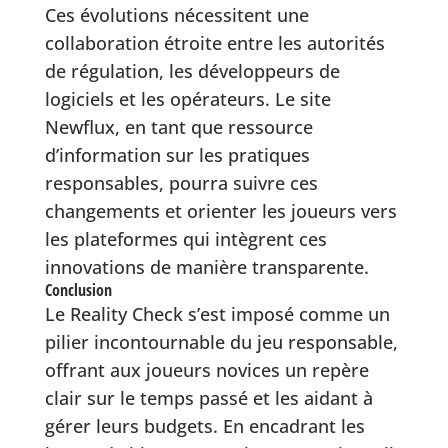
Ces évolutions nécessitent une
collaboration étroite entre les autorités
de régulation, les développeurs de
logiciels et les opérateurs. Le site
Newflux, en tant que ressource
d’information sur les pratiques
responsables, pourra suivre ces
changements et orienter les joueurs vers
les plateformes qui intègrent ces
innovations de manière transparente.
Conclusion
Le Reality Check s’est imposé comme un
pilier incontournable du jeu responsable,
offrant aux joueurs novices un repère
clair sur le temps passé et les aidant à
gérer leurs budgets. En encadrant les