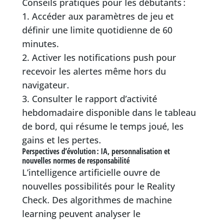
Conseils pratiques pour les débutants :
1. Accéder aux paramètres de jeu et
définir une limite quotidienne de 60
minutes.
2. Activer les notifications push pour
recevoir les alertes même hors du
navigateur.
3. Consulter le rapport d’activité
hebdomadaire disponible dans le tableau
de bord, qui résume le temps joué, les
gains et les pertes.
Perspectives d’évolution : IA, personnalisation et
nouvelles normes de responsabilité
L’intelligence artificielle ouvre de
nouvelles possibilités pour le Reality
Check. Des algorithmes de machine
learning peuvent analyser le