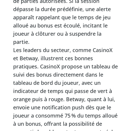
de parties autorisées. Si la session
dépasse la durée prédéfinie, une alerte
apparaît rappelant que le temps de jeu
alloué au bonus est écoulé, incitant le
joueur à clôturer ou à suspendre la
partie.
Les leaders du secteur, comme CasinoX
et Betway, illustrent ces bonnes
pratiques. CasinoX propose un tableau de
suivi des bonus directement dans le
tableau de bord du joueur, avec un
indicateur de temps qui passe de vert à
orange puis à rouge. Betway, quant à lui,
envoie une notification push dès que le
joueur a consommé 75 % du temps alloué
à un bonus, offrant la possibilité de