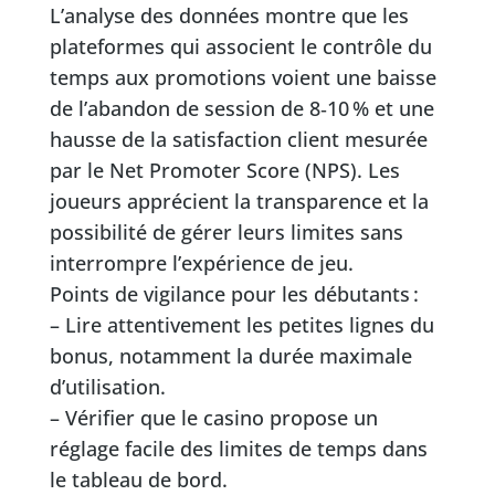
L’analyse des données montre que les
plateformes qui associent le contrôle du
temps aux promotions voient une baisse
de l’abandon de session de 8‑10 % et une
hausse de la satisfaction client mesurée
par le Net Promoter Score (NPS). Les
joueurs apprécient la transparence et la
possibilité de gérer leurs limites sans
interrompre l’expérience de jeu.
Points de vigilance pour les débutants :
– Lire attentivement les petites lignes du
bonus, notamment la durée maximale
d’utilisation.
– Vérifier que le casino propose un
réglage facile des limites de temps dans
le tableau de bord.