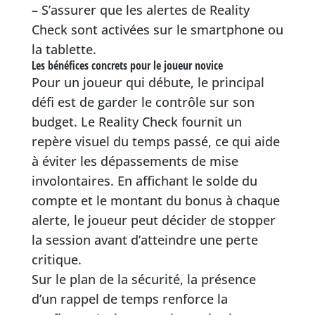
– S’assurer que les alertes de Reality
Check sont activées sur le smartphone ou
la tablette.
Les bénéfices concrets pour le joueur novice
Pour un joueur qui débute, le principal
défi est de garder le contrôle sur son
budget. Le Reality Check fournit un
repère visuel du temps passé, ce qui aide
à éviter les dépassements de mise
involontaires. En affichant le solde du
compte et le montant du bonus à chaque
alerte, le joueur peut décider de stopper
la session avant d’atteindre une perte
critique.
Sur le plan de la sécurité, la présence
d’un rappel de temps renforce la