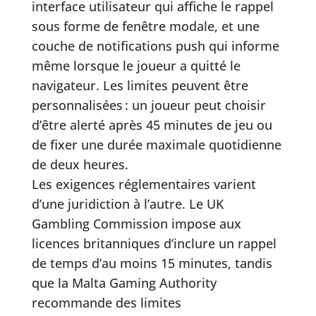
interface utilisateur qui affiche le rappel
sous forme de fenêtre modale, et une
couche de notifications push qui informe
même lorsque le joueur a quitté le
navigateur. Les limites peuvent être
personnalisées : un joueur peut choisir
d’être alerté après 45 minutes de jeu ou
de fixer une durée maximale quotidienne
de deux heures.
Les exigences réglementaires varient
d’une juridiction à l’autre. Le UK
Gambling Commission impose aux
licences britanniques d’inclure un rappel
de temps d’au moins 15 minutes, tandis
que la Malta Gaming Authority
recommande des limites