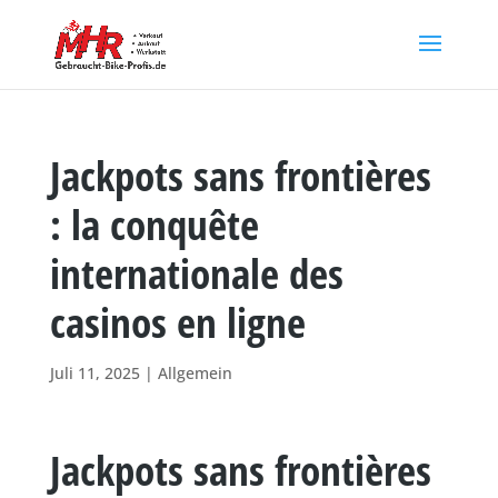
Jackpots sans frontières
: la conquête
internationale des
casinos en ligne
Juli 11, 2025
|
Allgemein
Jackpots sans frontières