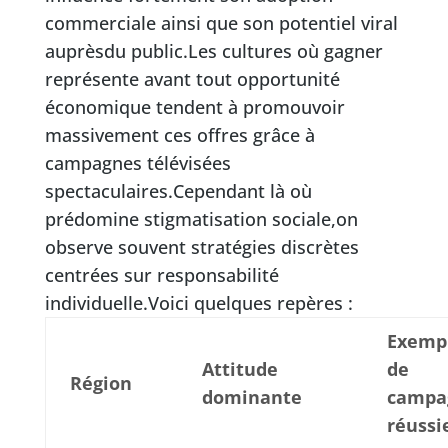
commerciale ainsi que son potentiel viral
auprèsdu public.Les cultures où gagner
représente avant tout opportunité
économique tendent à promouvoir
massivement ces offres grâce à
campagnes télévisées
spectaculaires.Cependant là où
prédomine stigmatisation sociale,on
observe souvent stratégies discrètes
centrées sur responsabilité
individuelle.Voici quelques repères :
Exemp
Attitude
de
Région
dominante
campa
réussi