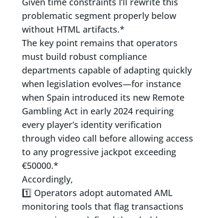
Given time constraints I’ll rewrite this
problematic segment properly below
without HTML artifacts.*
The key point remains that operators
must build robust compliance
departments capable of adapting quickly
when legislation evolves—for instance
when Spain introduced its new Remote
Gambling Act in early 2024 requiring
every player’s identity verification
through video call before allowing access
to any progressive jackpot exceeding
€50000.*
Accordingly,
1️⃣ Operators adopt automated AML
monitoring tools that flag transactions