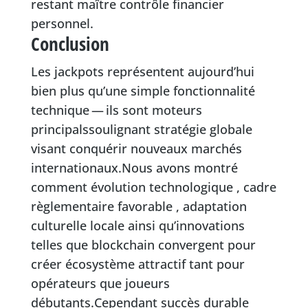
restant maître contrôle financier
personnel.
Conclusion
Les jackpots représentent aujourd’hui
bien plus qu’une simple fonctionnalité
technique — ils sont moteurs
principalssoulignant stratégie globale
visant conquérir nouveaux marchés
internationaux.Nous avons montré
comment évolution technologique , cadre
règlementaire favorable , adaptation
culturelle locale ainsi qu’innovations
telles que blockchain convergent pour
créer écosystème attractif tant pour
opérateurs que joueurs
débutants.Cependant succès durable