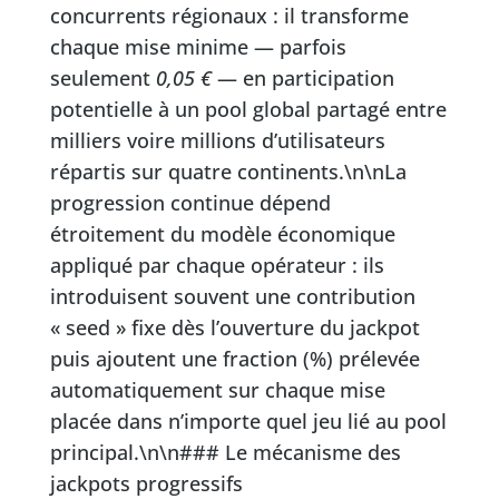
concurrents régionaux : il transforme
chaque mise minime — parfois
seulement
0,05 €
— en participation
potentielle à un pool global partagé entre
milliers voire millions d’utilisateurs
répartis sur quatre continents.\n\nLa
progression continue dépend
étroitement du modèle économique
appliqué par chaque opérateur : ils
introduisent souvent une contribution
« seed » fixe dès l’ouverture du jackpot
puis ajoutent une fraction (%) prélevée
automatiquement sur chaque mise
placée dans n’importe quel jeu lié au pool
principal.\n\n### Le mécanisme des
jackpots progressifs