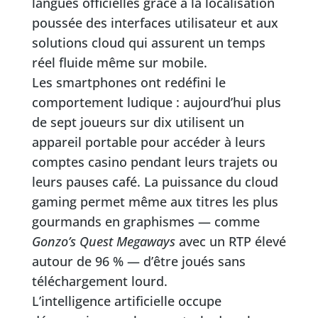
langues officielles grâce à la localisation
poussée des interfaces utilisateur et aux
solutions cloud qui assurent un temps
réel fluide même sur mobile.
Les smartphones ont redéfini le
comportement ludique : aujourd’hui plus
de sept joueurs sur dix utilisent un
appareil portable pour accéder à leurs
comptes casino pendant leurs trajets ou
leurs pauses café. La puissance du cloud
gaming permet même aux titres les plus
gourmands en graphismes — comme
Gonzo’s Quest Megaways
avec un RTP élevé
autour de 96 % — d’être joués sans
téléchargement lourd.
L’intelligence artificielle occupe