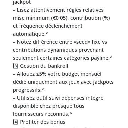
jackpot
– Lisez attentivement règles relatives
mise minimum (€0·05), contribution (%)
et fréquence déclenchement
automatique.^
– Notez différence entre «seed» fixe vs
contributions dynamiques provenant
seulement certaines catégories payline.^
3️⃣ Gestion du bankroll
– Allouez ≤5% votre budget mensuel
dédié uniquement aux jeux avec jackpots
progres­sifs.^
– Utilisez outil suivi dépenses intégré
disponible chez presque tous
fournisseurs reconnus.^
4️⃣ Profiter des bonus