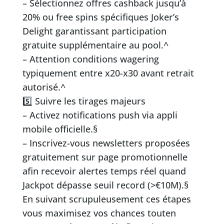
– Sélectionnez offres cashback jusqu’à
20% ou free spins spécifiques Joker’s
Delight garantissant participation
gratuite supplémentaire au pool.​^
– Attention conditions wagering
typiquement entre x20-x30 avant retrait
autorisé.​^
5️⃣ Suivre les tirages majeurs
– Activez notifications push via appli
mobile officielle.§
– Inscrivez-vous newsletters proposées
gratuitement sur page promotionnelle
afin recevoir alertes temps réel quand
Jackpot dépasse seuil record (>€10M).§
En suivant scrupuleusement ces étapes
vous maximisez vos chances touten