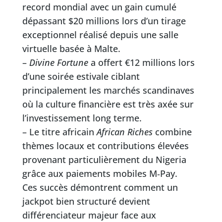
record mondial avec un gain cumulé
dépassant $20 millions lors d’un tirage
exceptionnel réalisé depuis une salle
virtuelle basée à Malte.
–
Divine Fortune
a offert €12 millions lors
d’une soirée estivale ciblant
principalement les marchés scandinaves
où la culture financière est très axée sur
l’investissement long terme.
– Le titre africain
African Riches
combine
thèmes locaux et contributions élevées
provenant particulièrement du Nigeria
grâce aux paiements mobiles M‑Pay.
Ces succès démontrent comment un
jackpot bien structuré devient
différenciateur majeur face aux