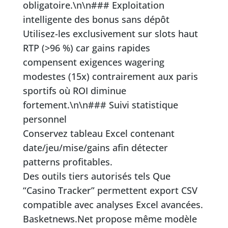
obligatoire.\n\n### Exploitation
intelligente des bonus sans dépôt
Utilisez-les exclusivement sur slots haut
RTP (>96 %) car gains rapides
compensent exigences wagering
modestes (15x) contrairement aux paris
sportifs où ROI diminue
fortement.\n\n### Suivi statistique
personnel
Conservez tableau Excel contenant
date/jeu/mise/gains afin détecter
patterns profitables.
Des outils tiers autorisés tels Que
“Casino Tracker” permettent export CSV
compatible avec analyses Excel avancées.
Basketnews.Net propose même modèle