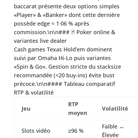
baccarat présente deux options simples
«Player» & «Banker» dont cette dernière
possède edge ≈ 1·06 % après
commission.\n\n### 🃏 Poker online &
variantes live dealer
Cash games Texas Hold’em dominent
suivi par Omaha Hi-Lo puis variantes
«Spin & Go». Gestion stricte du stacksize
recommandée (<20 buy‑ins) évite bust
précoce.\n\n#### Tableau comparatif
RTP & volatilité
RTP
Jeu
Volatilité
moyen
Faible ↔︎
Slots vidéo
≥96 %
Élevée