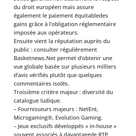
du droit européen mais assure
également le paiement équitabledes
gains grâce à l’obligation réglementaire
imposée aux opérateurs.
Ensuite vient la réputation auprès du
public : consulter régulièrement
Basketnews.Net permet d’obtenir une
vue globale basée sur plusieurs milliers
d’avis vérifiés plutôt que quelques
commentaires isolés.
Troisième critère majeur : diversité du
catalogue ludique.
– Fournisseurs majeurs : NetEnt,
Microgaming®, Evolution Gaming.
– Jeux exclusifs développés « in‑house »
souvent associés à davantagede RTP