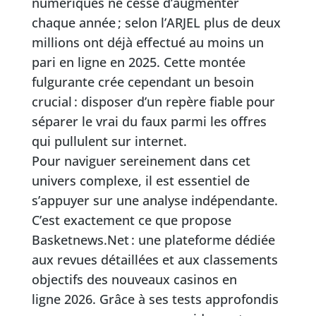
numériques ne cesse d’augmenter
chaque année ; selon l’ARJEL plus de deux
millions ont déjà effectué au moins un
pari en ligne en 2025. Cette montée
fulgurante crée cependant un besoin
crucial : disposer d’un repère fiable pour
séparer le vrai du faux parmi les offres
qui pullulent sur internet.
Pour naviguer sereinement dans cet
univers complexe, il est essentiel de
s’appuyer sur une analyse indépendante.
C’est exactement ce que propose
Basketnews.Net : une plateforme dédiée
aux revues détaillées et aux classements
objectifs des nouveaux casinos en
ligne 2026. Grâce à ses tests approfondis