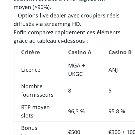
moyen (>96%).
– Options live dealer avec croupiers réels
diffusés via streaming HD.
Enfin comparez rapidement ces éléments
grâce au tableau ci‑dessous :
Critère
Casino A
Casino B
MGA +
Licence
ANJ
UKGC
Nombre
8
5
fournisseurs
RTP moyen
96,3 %
95,8 %
slots
Bonus
€500
€300 + 10