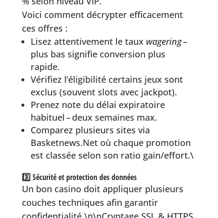
% selon niveau VIP.
Voici comment décrypter efficacement
ces offres :
Lisez attentivement le taux
wagering
–
plus bas signifie conversion plus
rapide.
Vérifiez l’éligibilité certains jeux sont
exclus (souvent slots avec jackpot).
Prenez note du délai expiratoire
habituel – deux semaines max.
Comparez plusieurs sites via
Basketnews.Net où chaque promotion
est classée selon son ratio gain/effort.\
3️⃣ Sécurité et protection des données
Un bon casino doit appliquer plusieurs
couches techniques afin garantir
confidentialité.\n\nCryptage SSL & HTTPS