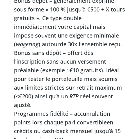
Bonus dépôt – généralement exprimé
sous forme « 100 % jusqu’à €500 + X tours
gratuits ». Ce type double
immédiatement votre capital mais
impose souvent une exigence minimale
(
wagering
) autourde 30x l’ensemble reçu.
Bonus sans dépôt – offert dès
l’inscription sans aucun versement
préalable (exemple : €10 gratuits). Idéal
pour tester le portefeuille mais soumis
aux limites strictes sur retrait maximum
(<€200) ainsi qu’à un
RTP
réel souvent
ajusté.
Programmes fidélité – accumulation
points lors chaque pari convertibleen
crédits ou cash‑back mensuel jusqu’à 15