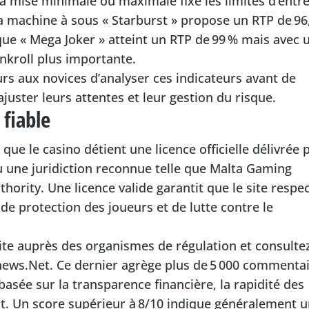
 la mise minimale ou maximale fixe les limites d’entr
a machine à sous « Starburst » propose un RTP de 96
que « Mega Joker » atteint un RTP de 99 % mais avec 
ankroll plus importante.
 aux novices d’analyser ces indicateurs avant de
juster leurs attentes et leur gestion du risque.
 fiable
que le casino détient une licence officielle délivrée 
ou une juridiction reconnue telle que Malta Gaming
hority. Une licence valide garantit que le site respe
e protection des joueurs et de lutte contre le
ite auprès des organismes de régulation et consultez
etnews.Net. Ce dernier agrège plus de 5 000 commenta
 basée sur la transparence financière, la rapidité des
ent. Un score supérieur à 8/10 indique généralement 