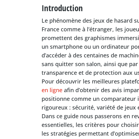
Introduction
Le phénomène des jeux de hasard su
France comme à l’étranger, les joueu
promettent des graphismes immersifs
un smartphone ou un ordinateur port
d’accéder à des centaines de machine
sans quitter son salon, ainsi que par
transparence et de protection aux u
Pour découvrir les meilleures plate
en ligne
afin d’obtenir des avis impa
positionne comme un comparateur in
rigoureux : sécurité, variété de jeux
Dans ce guide nous passerons en revu
essentielles, les critères pour choisir
les stratégies permettant d’optimis