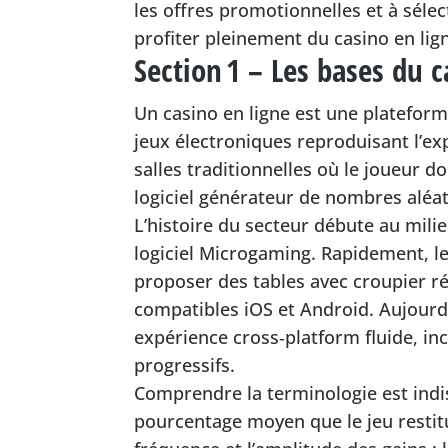
les offres promotionnelles et à séle
profiter pleinement du casino en li
Section 1 – Les bases du c
Un casino en ligne est une plateform
jeux électroniques reproduisant l’e
salles traditionnelles où le joueur do
logiciel générateur de nombres aléat
L’histoire du secteur débute au mili
logiciel Microgaming. Rapidement, l
proposer des tables avec croupier ré
compatibles iOS et Android. Aujourd’
expérience cross‑platform fluide, inc
progressifs.
Comprendre la terminologie est indis
pourcentage moyen que le jeu restitue