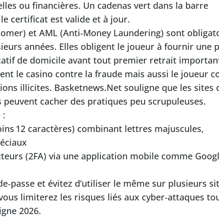
lles ou financières. Un cadenas vert dans la barre
 certificat est valide et à jour.
omer) et AML (Anti‑Money Laundering) sont obligat
eurs années. Elles obligent le joueur à fournir une 
ificatif de domicile avant tout premier retrait importan
t le casino contre la fraude mais aussi le joueur c
tions illicites. Basketnews.Net souligne que les sites 
s peuvent cacher des pratiques peu scrupuleuses.
 :
ins 12 caractères) combinant lettres majuscules,
péciaux
facteurs (2FA) via une application mobile comme Goog
‑passe et évitez d’utiliser le même sur plusieurs si
ous limiterez les risques liés aux cyber‑attaques to
igne 2026.