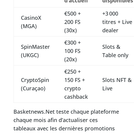
d’accueil
disponibles
€500 +
+3 000
CasinoX
200 FS
titres + Live
(MGA)
(30x)
dealer
€300 +
SpinMaster
Slots &
100 FS
(UKGC)
Table only
(20x)
€250 +
CryptoSpin
150 FS +
Slots NFT &
(Curaçao)
crypto
Live
cashback
Basketnews.Net teste chaque plateforme
chaque mois afin d’actualiser ces
tableaux avec les dernières promotions