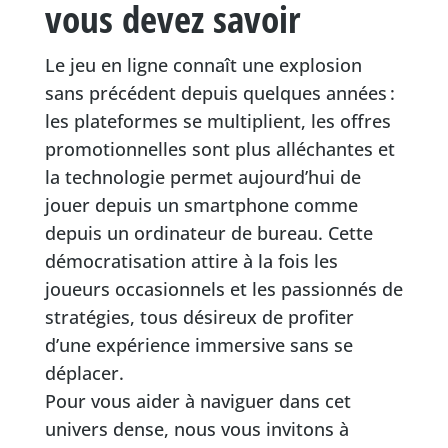
vous devez savoir
Le jeu en ligne connaît une explosion
sans précédent depuis quelques années :
les plateformes se multiplient, les offres
promotionnelles sont plus alléchantes et
la technologie permet aujourd’hui de
jouer depuis un smartphone comme
depuis un ordinateur de bureau. Cette
démocratisation attire à la fois les
joueurs occasionnels et les passionnés de
stratégies, tous désireux de profiter
d’une expérience immersive sans se
déplacer.
Pour vous aider à naviguer dans cet
univers dense, nous vous invitons à