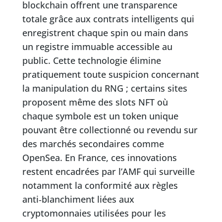
blockchain offrent une transparence
totale grâce aux contrats intelligents qui
enregistrent chaque spin ou main dans
un registre immuable accessible au
public. Cette technologie élimine
pratiquement toute suspicion concernant
la manipulation du RNG ; certains sites
proposent même des slots NFT où
chaque symbole est un token unique
pouvant être collectionné ou revendu sur
des marchés secondaires comme
OpenSea. En France, ces innovations
restent encadrées par l’AMF qui surveille
notamment la conformité aux règles
anti‑blanchiment liées aux
cryptomonnaies utilisées pour les