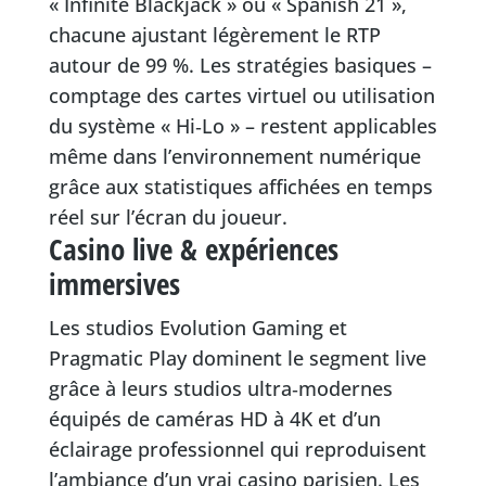
« Infinite Blackjack » ou « Spanish 21 »,
chacune ajustant légèrement le RTP
autour de 99 %. Les stratégies basiques –
comptage des cartes virtuel ou utilisation
du système « Hi‑Lo » – restent applicables
même dans l’environnement numérique
grâce aux statistiques affichées en temps
réel sur l’écran du joueur.
Casino live & expériences
immersives
Les studios Evolution Gaming et
Pragmatic Play dominent le segment live
grâce à leurs studios ultra‑modernes
équipés de caméras HD à 4K et d’un
éclairage professionnel qui reproduisent
l’ambiance d’un vrai casino parisien. Les