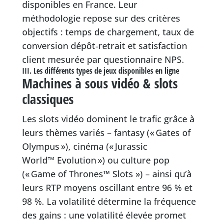
disponibles en France. Leur
méthodologie repose sur des critères
objectifs : temps de chargement, taux de
conversion dépôt‑retrait et satisfaction
client mesurée par questionnaire NPS.
III. Les différents types de jeux disponibles en ligne
Machines à sous vidéo & slots
classiques
Les slots vidéo dominent le trafic grâce à
leurs thèmes variés – fantasy (« Gates of
Olympus »), cinéma (« Jurassic
World™ Evolution ») ou culture pop
(« Game of Thrones™ Slots ») – ainsi qu’à
leurs RTP moyens oscillant entre 96 % et
98 %. La volatilité détermine la fréquence
des gains : une volatilité élevée promet