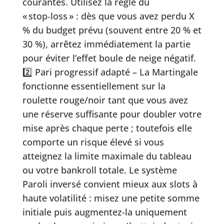
courantes. Utilisez la règle du
« stop‑loss » : dès que vous avez perdu X
% du budget prévu (souvent entre 20 % et
30 %), arrêtez immédiatement la partie
pour éviter l’effet boule de neige négatif.
2️⃣ Pari progressif adapté – La Martingale
fonctionne essentiellement sur la
roulette rouge/noir tant que vous avez
une réserve suffisante pour doubler votre
mise après chaque perte ; toutefois elle
comporte un risque élevé si vous
atteignez la limite maximale du tableau
ou votre bankroll totale. Le système
Paroli inversé convient mieux aux slots à
haute volatilité : misez une petite somme
initiale puis augmentez-la uniquement