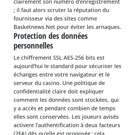
clairement son numéro d’enregistrement
; il faut alors scruter la réputation du
fournisseur via des sites comme
Basketnews.Net pour éviter les arnaques.
Protection des données
personnelles
Le chiffrement SSL AES‑256 bits est
aujourd’hui le standard pour sécuriser les
échanges entre votre navigateur et le
serveur du casino. Une politique de
confidentialité claire doit expliquer
comment les données sont stockées, qui
y a accès et pendant combien de temps
elles sont conservées. Les joueurs avisés
activent l’authentification à deux facteurs
(2FA) dès qu’elle est proposée ; cela