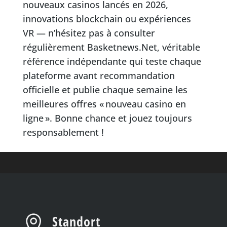
nouveaux casinos lancés en 2026,
innovations blockchain ou expériences
VR — n’hésitez pas à consulter
régulièrement Basketnews.Net, véritable
référence indépendante qui teste chaque
plateforme avant recommandation
officielle et publie chaque semaine les
meilleures offres « nouveau casino en
ligne ». Bonne chance et jouez toujours
responsablement !
Standort
