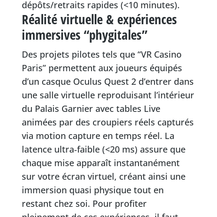
dépôts/retraits rapides (<10 minutes).
Réalité virtuelle & expériences
immersives “phygitales”
Des projets pilotes tels que “VR Casino
Paris” permettent aux joueurs équipés
d’un casque Oculus Quest 2 d’entrer dans
une salle virtuelle reproduisant l’intérieur
du Palais Garnier avec tables Live
animées par des croupiers réels capturés
via motion capture en temps réel. La
latence ultra‑faible (<20 ms) assure que
chaque mise apparaît instantanément
sur votre écran virtuel, créant ainsi une
immersion quasi physique tout en
restant chez soi. Pour profiter