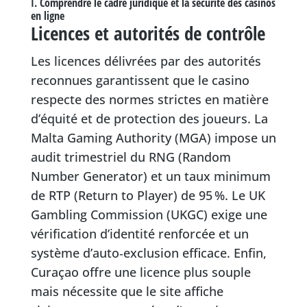
I. Comprendre le cadre juridique et la sécurité des casinos
en ligne
Licences et autorités de contrôle
Les licences délivrées par des autorités
reconnues garantissent que le casino
respecte des normes strictes en matière
d’équité et de protection des joueurs. La
Malta Gaming Authority (MGA) impose un
audit trimestriel du RNG (Random
Number Generator) et un taux minimum
de RTP (Return to Player) de 95 %. Le UK
Gambling Commission (UKGC) exige une
vérification d’identité renforcée et un
système d’auto‑exclusion efficace. Enfin,
Curaçao offre une licence plus souple
mais nécessite que le site affiche