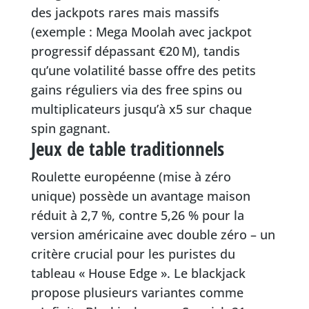
des jackpots rares mais massifs
(exemple : Mega Moolah avec jackpot
progressif dépassant €20 M), tandis
qu’une volatilité basse offre des petits
gains réguliers via des free spins ou
multiplicateurs jusqu’à x5 sur chaque
spin gagnant.
Jeux de table traditionnels
Roulette européenne (mise à zéro
unique) possède un avantage maison
réduit à 2,7 %, contre 5,26 % pour la
version américaine avec double zéro – un
critère crucial pour les puristes du
tableau « House Edge ». Le blackjack
propose plusieurs variantes comme