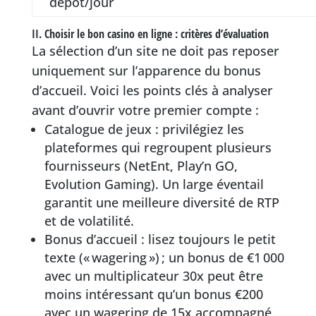
dépôt/jour
II. Choisir le bon casino en ligne : critères d’évaluation
La sélection d’un site ne doit pas reposer
uniquement sur l’apparence du bonus
d’accueil. Voici les points clés à analyser
avant d’ouvrir votre premier compte :
Catalogue de jeux : privilégiez les
plateformes qui regroupent plusieurs
fournisseurs (NetEnt, Play’n GO,
Evolution Gaming). Un large éventail
garantit une meilleure diversité de RTP
et de volatilité.
Bonus d’accueil : lisez toujours le petit
texte (« wagering ») ; un bonus de €1 000
avec un multiplicateur 30x peut être
moins intéressant qu’un bonus €200
avec un wagering de 15x accompagné