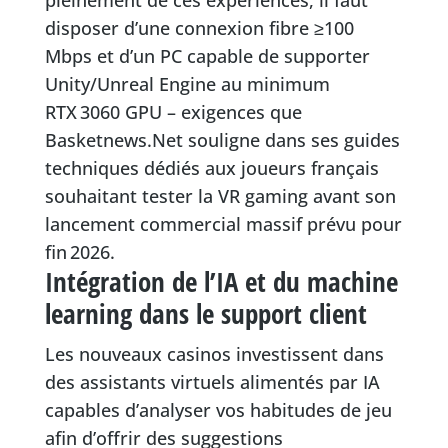
pleinement de ces expériences, il faut
disposer d’une connexion fibre ≥100
Mbps et d’un PC capable de supporter
Unity/Unreal Engine au minimum
RTX 3060 GPU – exigences que
Basketnews.Net souligne dans ses guides
techniques dédiés aux joueurs français
souhaitant tester la VR gaming avant son
lancement commercial massif prévu pour
fin 2026.
Intégration de l’IA et du machine
learning dans le support client
Les nouveaux casinos investissent dans
des assistants virtuels alimentés par IA
capables d’analyser vos habitudes de jeu
afin d’offrir des suggestions