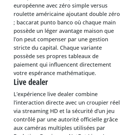
européenne avec zéro simple versus
roulette américaine ajoutant double zéro
; baccarat punto banco où chaque main
possède un léger avantage maison que
l’on peut compenser par une gestion
stricte du capital. Chaque variante
possède ses propres tableaux de
paiement qui influencent directement
votre espérance mathématique.​
Live dealer
L’expérience live dealer combine
l’interaction directe avec un croupier réel
via streaming HD et la sécurité d’un jeu
contrôlé par une autorité officielle grâce
aux caméras multiples utilisées par