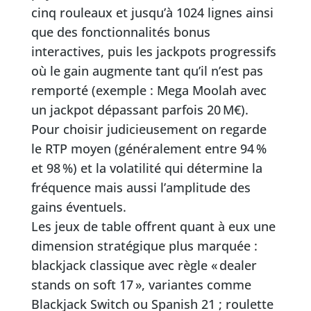
cinq rouleaux et jusqu’à 1024 lignes ainsi
que des fonctionnalités bonus
interactives, puis les jackpots progressifs
où le gain augmente tant qu’il n’est pas
remporté (exemple : Mega Moolah avec
un jackpot dépassant parfois 20 M€).
Pour choisir judicieusement on regarde
le RTP moyen (généralement entre 94 %
et 98 %) et la volatilité qui détermine la
fréquence mais aussi l’amplitude des
gains éventuels.
Les jeux de table offrent quant à eux une
dimension stratégique plus marquée :
blackjack classique avec règle « dealer
stands on soft 17 », variantes comme
Blackjack Switch ou Spanish 21 ; roulette