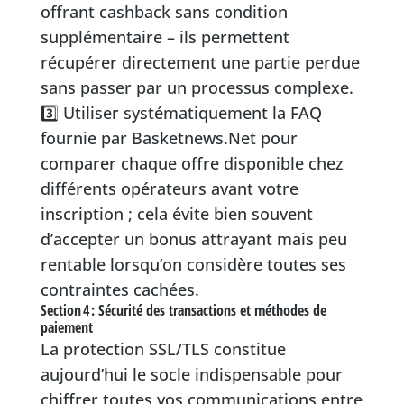
offrant cashback sans condition
supplémentaire – ils permettent
récupérer directement une partie perdue
sans passer par un processus complexe.
3️⃣ Utiliser systématiquement la FAQ
fournie par Basketnews.Net pour
comparer chaque offre disponible chez
différents opérateurs avant votre
inscription ; cela évite bien souvent
d’accepter un bonus attrayant mais peu
rentable lorsqu’on considère toutes ses
contraintes cachées.
Section 4 : Sécurité des transactions et méthodes de
paiement
La protection SSL/TLS constitue
aujourd’hui le socle indispensable pour
chiffrer toutes vos communications entre