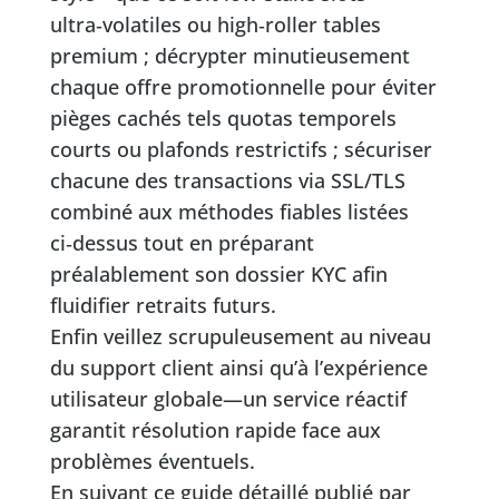
ultra‑volatiles ou high‑roller tables
premium ; décrypter minutieusement
chaque offre promotionnelle pour éviter
pièges cachés tels quotas temporels
courts ou plafonds restrictifs ; sécuriser
chacune des transactions via SSL/TLS
combiné aux méthodes fiables listées
ci‑dessus tout en préparant
préalablement son dossier KYC afin
fluidifier retraits futurs.
Enfin veillez scrupuleusement au niveau
du support client ainsi qu’à l’expérience
utilisateur globale—un service réactif
garantit résolution rapide face aux
problèmes éventuels.
En suivant ce guide détaillé publié par