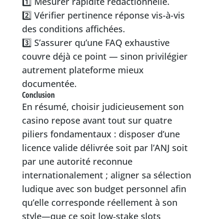
1️⃣ Mesurer rapidité rédactionnelle.
2️⃣ Vérifier pertinence réponse vis-à-vis
des conditions affichées.
3️⃣ S’assurer qu’une FAQ exhaustive
couvre déjà ce point — sinon privilégier
autrement plateforme mieux
documentée.
Conclusion
En résumé, choisir judicieusement son
casino repose avant tout sur quatre
piliers fondamentaux : disposer d’une
licence valide délivrée soit par l’ANJ soit
par une autorité reconnue
internationalement ; aligner sa sélection
ludique avec son budget personnel afin
qu’elle corresponde réellement à son
style—que ce soit low‑stake slots