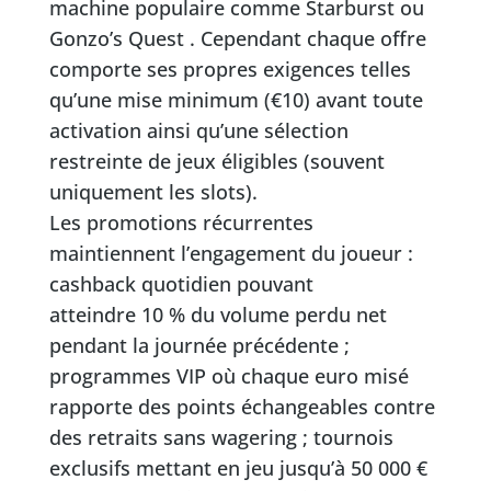
machine populaire comme Starburst ou
Gonzo’s Quest . Cependant chaque offre
comporte ses propres exigences telles
qu’une mise minimum (€10) avant toute
activation ainsi qu’une sélection
restreinte de jeux éligibles (souvent
uniquement les slots).
Les promotions récurrentes
maintiennent l’engagement du joueur :
cashback quotidien pouvant
atteindre 10 % du volume perdu net
pendant la journée précédente ;
programmes VIP où chaque euro misé
rapporte des points échangeables contre
des retraits sans wagering ; tournois
exclusifs mettant en jeu jusqu’à 50 000 €