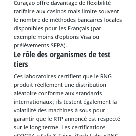
Curaçao offre davantage de flexibilité
tarifaire aux casinos mais limite souvent
le nombre de méthodes bancaires locales
disponibles pour les Français (par
exemple moins d’options Visa ou
prélèvements SEPA).
Le rôle des organismes de test
tiers
Ces laboratoires certifient que le RNG
produit réellement une distribution
aléatoire conforme aux standards
internationaux ; ils testent également la
volatilité des machines à sous pour
garantir que le RTP annoncé est respecté
sur le long terme. Les certifications
eCOGRA « Safe & Fair », iTech Labs « RNG