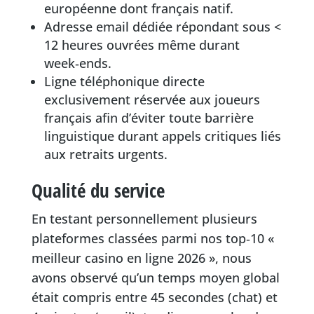
européenne dont français natif.
Adresse email dédiée répondant sous <​
12 heures ouvrées même durant
week‑ends.
Ligne téléphonique directe
exclusivement réservée aux joueurs
français afin d’éviter toute barrière
linguistique durant appels critiques liés
aux retraits urgents.
Qualité du service
En testant personnellement plusieurs
plateformes classées parmi nos top‑10 «
meilleur casino en ligne 2026 », nous
avons observé qu’un temps moyen global
était compris entre 45 secondes (chat) et