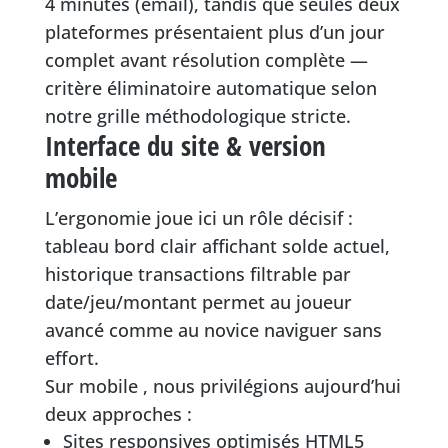
4 minutes (email), tandis que seules deux
plateformes présentaient plus d’un jour
complet avant résolution complète —
critère éliminatoire automatique selon
notre grille méthodologique stricte.
Interface du site & version
mobile
L’ergonomie joue ici un rôle décisif :
tableau bord clair affichant solde actuel,
historique transactions filtrable par
date/jeu/montant permet au joueur
avancé comme au novice naviguer sans
effort.
Sur mobile , nous privilégions aujourd’hui
deux approches :
Sites responsives optimisés HTML5