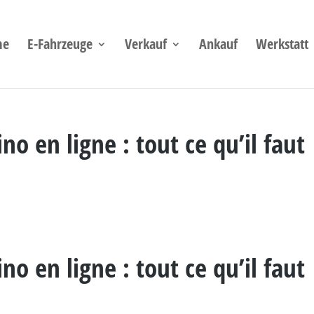
me
E-Fahrzeuge
Verkauf
Ankauf
Werkstatt
o en ligne : tout ce qu’il faut
o en ligne : tout ce qu’il faut