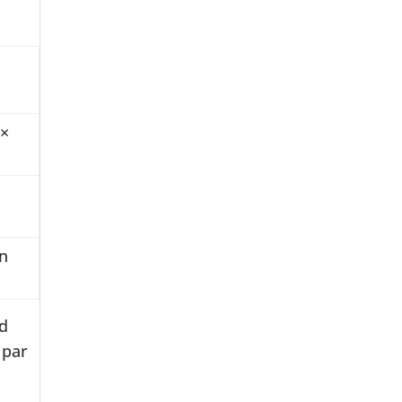
0×
on
nd
 par