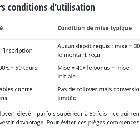
rs conditions d’utilisation
ré
Condition de mise typique
Aucun dépôt requis ; mise = 3
 l’inscription
le montant reçu
00 € + 50 tours
Mise = 40× le bonus + mise
initiale
ables contre
Pas de rollover mais conversi
ins
limitée
lover” élevé – parfois supérieur à 50 fois – ce qui re
 investir davantage. Pour éviter ces pièges commencez