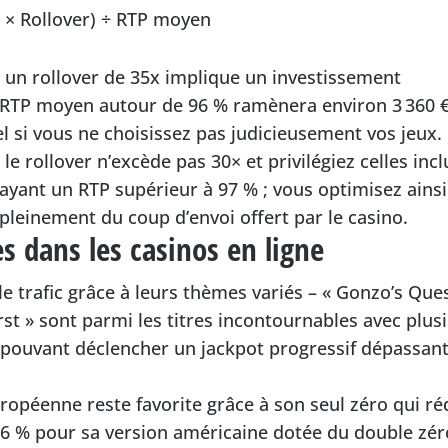
s × Rollover) ÷ RTP moyen
 un rollover de 35x implique un investissement
n RTP moyen autour de 96 % ramènera environ 3 360 
el si vous ne choisissez pas judicieusement vos jeux.
le rollover n’excède pas 30× et privilégiez celles inc
ayant un RTP supérieur à 97 % ; vous optimisez ainsi
t pleinement du coup d’envoi offert par le casino.
es dans les casinos en ligne
e trafic grâce à leurs thèmes variés – « Gonzo’s Ques
st » sont parmi les titres incontournables avec plus
 pouvant déclencher un jackpot progressif dépassan
uropéenne reste favorite grâce à son seul zéro qui ré
26 % pour sa version américaine dotée du double zér