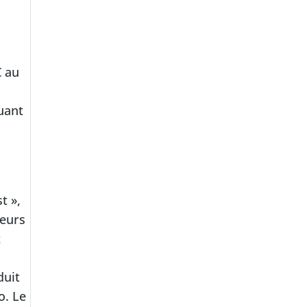
€ au
luant
t »,
ieurs
t
duit
o. Le