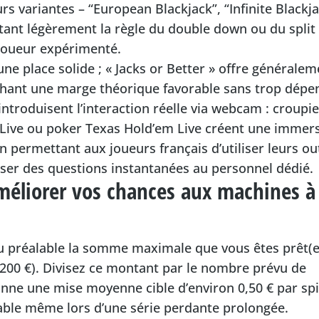
rs variantes – “European Blackjack”, “Infinite Blackj
tant légèrement la règle du double down ou du split 
 joueur expérimenté.
e place solide ; « Jacks or Better » offre généralem
chant une marge théorique favorable sans trop dépe
 introduisent l’interaction réelle via webcam : croupi
 Live ou poker Texas Hold’em Live créent une immer
 permettant aux joueurs français d’utiliser leurs out
oser des questions instantanées au personnel dédié.
améliorer vos chances aux machines à
 au préalable la somme maximale que vous êtes prêt(e
 200 €). Divisez ce montant par le nombre prévu de
 donne une mise moyenne cible d’environ 0,50 € par sp
able même lors d’une série perdante prolongée.