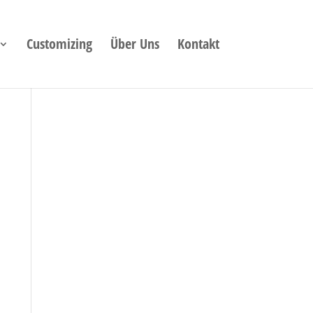
Customizing
Über Uns
Kontakt