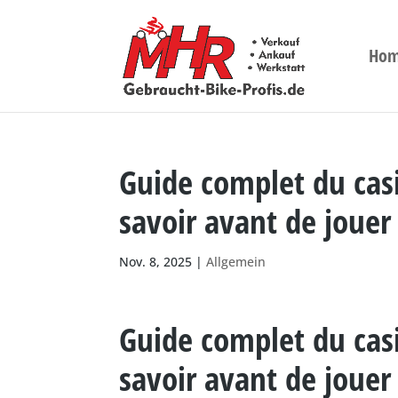
Ho
Guide complet du casin
savoir avant de jouer
Nov. 8, 2025
|
Allgemein
Guide complet du casin
savoir avant de jouer