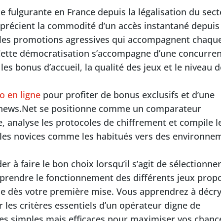
e fulgurante en France depuis la légalisation du secte
pprécient la commodité d’un accès instantané depuis
t les promotions agressives qui accompagnent chaqu
ette démocratisation s’accompagne d’une concurre
 les bonus d’accueil, la qualité des jeux et le niveau 
o en ligne
pour profiter de bonus exclusifs et d’une
etnews.Net se positionne comme un comparateur
, analyse les protocoles de chiffrement et compile l
er les novices comme les habitués vers des environne
r à faire le bon choix lorsqu’il s’agit de sélectionne
prendre le fonctionnement des différents jeux prop
le dès votre première mise. Vous apprendrez à décr
r les critères essentiels d’un opérateur digne de
gies simples mais efficaces pour maximiser vos chanc