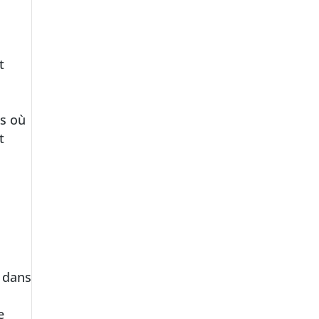
t
rs où
t
 dans
e