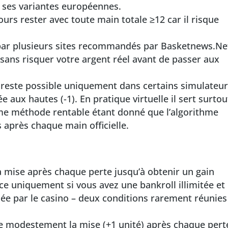
ses variantes européennes.
urs rester avec toute main totale ≥12 car il risque
par plusieurs sites recommandés par Basketnews.Ne
 sans risquer votre argent réel avant de passer aux
) reste possible uniquement dans certains simulateu
 aux hautes (-1). En pratique virtuelle il sert surtou
me méthode rentable étant donné que l’algorithme
après chaque main officielle.
a mise après chaque perte jusqu’à obtenir un gain
cace uniquement si vous avez une bankroll illimitée et
e par le casino – deux conditions rarement réunies
modestement la mise (+1 unité) après chaque pert