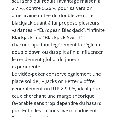
seul zéro qui réduit l’avantage maison à
2,7 %, contre 5,26 % pour sa version
américaine dotée du double zéro. Le
blackjack quant à lui propose plusieurs
variantes – “European Blackjack”, “Infinite
Blackjack” ou “Blackjack Switch” –
chacune ajustant légèrement la règle du
double down ou du split afin d’influencer
le rendement global du joueur
expérimenté.
Le vidéo‑poker conserve également une
place solide ; « Jacks or Better » offre
généralement un RTP > 99 %, idéal pour
ceux cherchant une marge théorique
favorable sans trop dépendre du hasard
pur. Enfin les casinos live introduisent