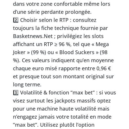
dans votre zone confortable même lors
d’une série perdante prolongée.
2️⃣ Choisir selon le RTP : consultez
toujours la fiche technique fournie par
Basketnews.Net ; privilégiez les slots
affichant un RTP ≥ 96 %, tel que « Mega
Joker » (99 %) ou « Blood Suckers » (98
%). Ces valeurs indiquent qu’en moyenne
chaque euro misé rapporte entre 0,96 €
et presque tout son montant original sur
long terme.
3️⃣ Volatilité & fonction “max bet” : si vous
visez surtout les jackpots massifs optez
pour une machine haute volatilité mais
n’engagez jamais votre totalité en mode
“max bet”. Utilisez plutôt l’option