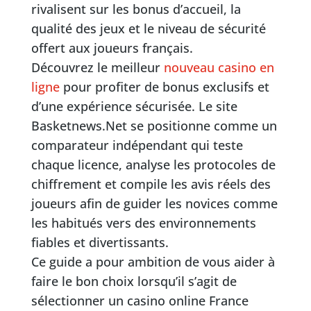
rivalisent sur les bonus d’accueil, la
qualité des jeux et le niveau de sécurité
offert aux joueurs français.
Découvrez le meilleur
nouveau casino en
ligne
pour profiter de bonus exclusifs et
d’une expérience sécurisée. Le site
Basketnews.Net se positionne comme un
comparateur indépendant qui teste
chaque licence, analyse les protocoles de
chiffrement et compile les avis réels des
joueurs afin de guider les novices comme
les habitués vers des environnements
fiables et divertissants.
Ce guide a pour ambition de vous aider à
faire le bon choix lorsqu’il s’agit de
sélectionner un casino online France