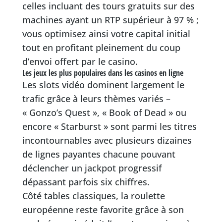
celles incluant des tours gratuits sur des
machines ayant un RTP supérieur à 97 % ;
vous optimisez ainsi votre capital initial
tout en profitant pleinement du coup
d’envoi offert par le casino.
Les jeux les plus populaires dans les casinos en ligne
Les slots vidéo dominent largement le
trafic grâce à leurs thèmes variés –
« Gonzo’s Quest », « Book of Dead » ou
encore « Starburst » sont parmi les titres
incontournables avec plusieurs dizaines
de lignes payantes chacune pouvant
déclencher un jackpot progressif
dépassant parfois six chiffres.
Côté tables classiques, la roulette
européenne reste favorite grâce à son