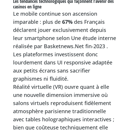
Les tendances technologiques qui façonnent l’avenir des
casinos en ligne
Le mobile continue son ascension
imparable : plus de
67%
des Français
déclarent jouer exclusivement depuis
leur smartphone selon Une étude interne
réalisée par Basketnews.Net fin‑2023 .
Les plateformes investissent donc
lourdement dans UI responsive adaptée
aux petits écrans sans sacrifier
graphismes ni fluidité.
Réalité virtuelle (VR) ouvre quant à elle
une nouvelle dimension immersive où
salons virtuels reproduisent fidèlement
atmosphère parisienne traditionnelle
avec tables holographiques interactives ;
bien que coûteuse techniquement elle