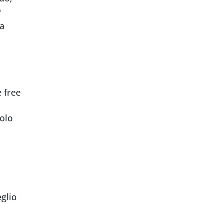
P
da
e free
solo
eglio