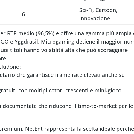
Sci‑Fi, Cartoon,
6
Innovazione
per RTP medio (96,5%) e offre una gamma più ampia 
’n GO e Yggdrasil. Microgaming detiene il maggior nu
uoi titoli hanno volatilità alta che può scoraggiare i
te.
ncludono:
tario che garantisce frame rate elevati anche su
gratuiti con moltiplicatori crescenti e mini‑gioco
 documentate che riducono il time‑to‑market per le
t premium, NetEnt rappresenta la scelta ideale perché