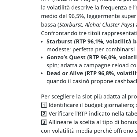
la volatilità descrive la frequenza e 
medio del 96,5%, leggermente superior
bassa (
Starburst
,
Aloha! Cluster Pays
)
Confrontando tre titoli rappresentati
Starburst (RTP 96,1%, volatilità 
modeste; perfetta per combinarsi 
Gonzo’s Quest (RTP 96,0%, volati
spin; adatta a campagne reload con
Dead or Alive (RTP 96,8%, volatili
quando il casinò propone cashback 
Per scegliere la slot più adatta al pro
1️⃣ Identificare il budget giornaliero;
2️⃣ Verificare l’RTP indicato nella tab
3️⃣ Allineare la scelta al tipo di bon
con volatilità media perché offrono s