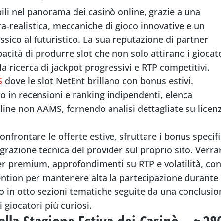
ili nel panorama dei casinò online, grazie a una
ra‑realistica, meccaniche di gioco innovative e un
lassico al futuristico. La sua reputazione di partner
cità di produrre slot che non solo attirano i giocat
la ricerca di jackpot progressivi e RTP competitivi.
S
dove le slot NetEnt brillano con bonus estivi.
o in recensioni e ranking indipendenti, elenca
line non AAMS, fornendo analisi dettagliate su licen
frontare le offerte estive, sfruttare i bonus specifi
tegrazione tecnica del provider sul proprio sito. Verr
er premium, approfondimenti su RTP e volatilità, con
tention per mantenere alta la partecipazione durante 
ato in otto sezioni tematiche seguite da una conclusio
i giocatori più curiosi.