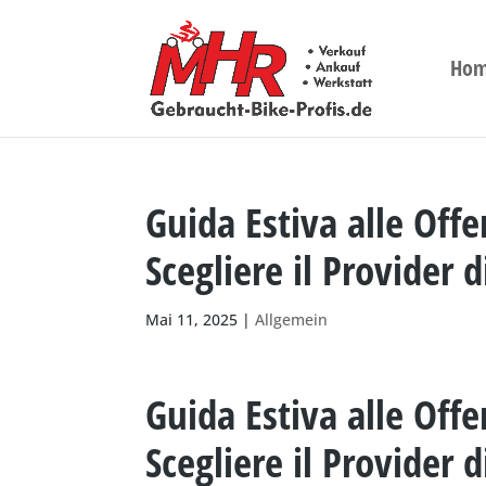
Ho
Guida Estiva alle Off
Scegliere il Provider d
Mai 11, 2025
|
Allgemein
Guida Estiva alle Off
Scegliere il Provider d