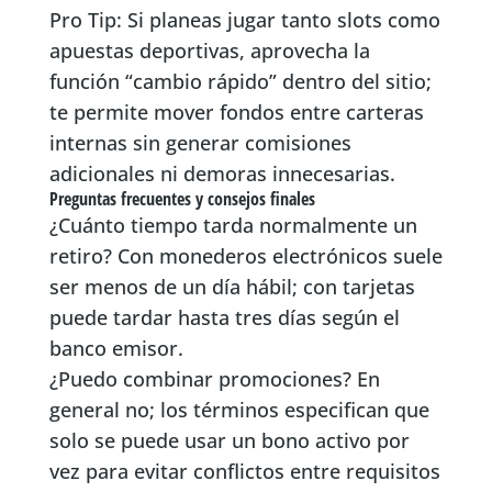
Pro Tip: Si planeas jugar tanto slots como
apuestas deportivas, aprovecha la
función “cambio rápido” dentro del sitio;
te permite mover fondos entre carteras
internas sin generar comisiones
adicionales ni demoras innecesarias.
Preguntas frecuentes y consejos finales
¿Cuánto tiempo tarda normalmente un
retiro? Con monederos electrónicos suele
ser menos de un día hábil; con tarjetas
puede tardar hasta tres días según el
banco emisor.
¿Puedo combinar promociones? En
general no; los términos especifican que
solo se puede usar un bono activo por
vez para evitar conflictos entre requisitos