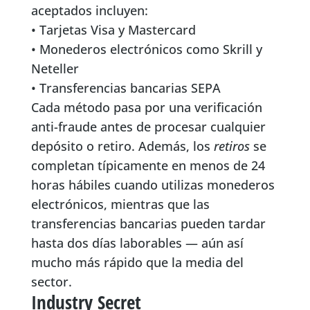
aceptados incluyen:
• Tarjetas Visa y Mastercard
• Monederos electrónicos como Skrill y
Neteller
• Transferencias bancarias SEPA
Cada método pasa por una verificación
anti-fraude antes de procesar cualquier
depósito o retiro. Además, los
retiros
se
completan típicamente en menos de 24
horas hábiles cuando utilizas monederos
electrónicos, mientras que las
transferencias bancarias pueden tardar
hasta dos días laborables — aún así
mucho más rápido que la media del
sector.
Industry Secret