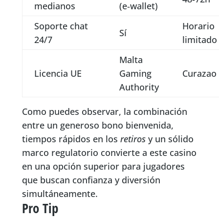
medianos
(e‑wallet)
Soporte chat
Horario
Sí
24/7
limitado
Malta
Licencia UE
Gaming
Curazao
Authority
Como puedes observar, la combinación
entre un generoso bono bienvenida,
tiempos rápidos en los
retiros
y un sólido
marco regulatorio convierte a este casino
en una opción superior para jugadores
que buscan confianza y diversión
simultáneamente.
Pro Tip