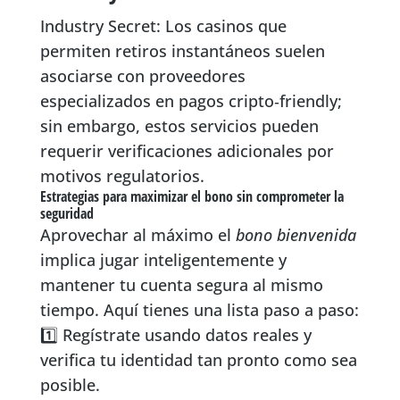
Industry Secret: Los casinos que
permiten retiros instantáneos suelen
asociarse con proveedores
especializados en pagos cripto‑friendly;
sin embargo, estos servicios pueden
requerir verificaciones adicionales por
motivos regulatorios.
Estrategias para maximizar el bono sin comprometer la
seguridad
Aprovechar al máximo el
bono bienvenida
implica jugar inteligentemente y
mantener tu cuenta segura al mismo
tiempo. Aquí tienes una lista paso a paso:
1️⃣ Regístrate usando datos reales y
verifica tu identidad tan pronto como sea
posible.