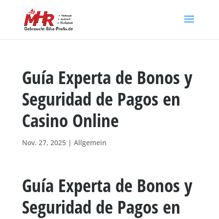
Guía Experta de Bonos y
Seguridad de Pagos en
Casino Online
Nov. 27, 2025
|
Allgemein
Guía Experta de Bonos y
Seguridad de Pagos en