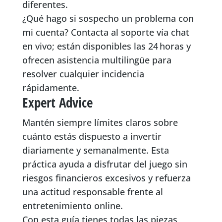
diferentes.
¿Qué hago si sospecho un problema con
mi cuenta? Contacta al soporte vía chat
en vivo; están disponibles las 24 horas y
ofrecen asistencia multilingüe para
resolver cualquier incidencia
rápidamente.
Expert Advice
Mantén siempre límites claros sobre
cuánto estás dispuesto a invertir
diariamente y semanalmente. Esta
práctica ayuda a disfrutar del juego sin
riesgos financieros excesivos y refuerza
una actitud responsable frente al
entretenimiento online.
Con esta guía tienes todas las piezas