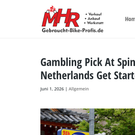
Ho
Gambling Pick At Spi
Netherlands Get Start
Juni 1, 2026
|
Allgemein