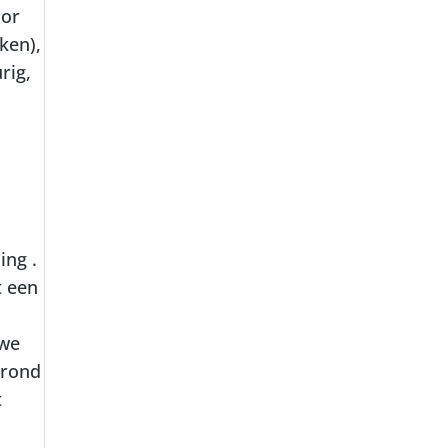
oor
kken),
rig,
ing .
t een
 we
 rond
t