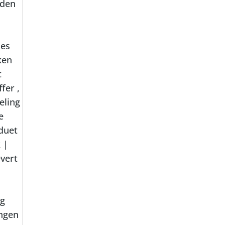
uden
les
ken
t
fer ,
eling
e
duet
 |
evert
ng
ingen