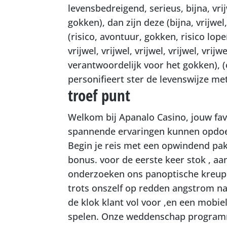
levensbedreigend, serieus, bijna, vrij
gokken), dan zijn deze (bijna, vrijwel
(risico, avontuur, gokken, risico lo
vrijwel, vrijwel, vrijwel, vrijwel, vrijwe
verantwoordelijk voor het gokken), 
personifieert ster de levenswijze 
troef punt
Welkom bij Apanalo Casino, jouw fav
spannende ervaringen kunnen opdoe
Begin je reis met een opwindend pa
bonus. voor de eerste keer stok , a
onderzoeken ons panoptische kreup
trots onszelf op redden angstrom na
de klok klant vol voor ,en een mobie
spelen. Onze weddenschap program