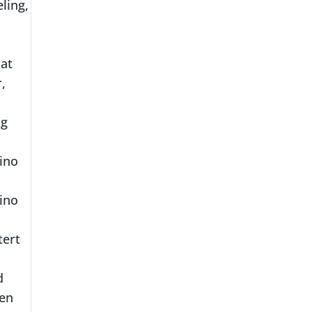
ling,
dat
,
ng
ino
sino
tert
d
 en