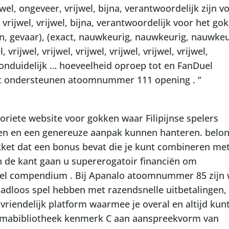
wel, ongeveer, vrijwel, bijna, verantwoordelijk zijn v
, vrijwel, vrijwel, bijna, verantwoordelijk voor het go
pen, gevaar), (exact, nauwkeurig, nauwkeurig, nauwkeu
l, vrijwel, vrijwel, vrijwel, vrijwel, vrijwel, vrijwel,
(onduidelijk … hoeveelheid oproep tot en FanDuel
met ondersteunen atoomnummer 111 opening . “
oriete website voor gokken waar Filipijnse spelers
n en een genereuze aanpak kunnen hanteren. belon
kket dat een bonus bevat die je kunt combineren me
an de kant gaan u supererogatoir financiën om
el compendium . Bij Apanalo atoomnummer 85 zijn
adloos spel hebben met razendsnelle uitbetalingen,
lvriendelijk platform waarmee je overal en altijd kun
mabibliotheek kenmerk C aan aanspreekvorm van