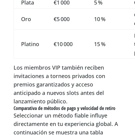
Plata
€1 000
5 %
Oro
€5 000
10 %
Platino
€10 000
15 %
Los miembros VIP también reciben
invitaciones a torneos privados con
premios garantizados y acceso
anticipado a nuevos slots antes del
lanzamiento público.
Comparativa de métodos de pago y velocidad de retiro
Seleccionar un método fiable influye
directamente en tu experiencia global. A
continuación se muestra una tabla