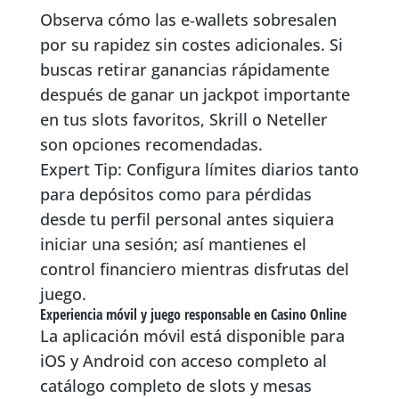
Observa cómo las e‑wallets sobresalen
por su rapidez sin costes adicionales.​ Si
buscas retirar ganancias rápidamente
después de ganar un jackpot importante
en tus slots favoritos, Skrill o Neteller
son opciones recomendadas.
Expert Tip: Configura límites diarios tanto
para depósitos como para pérdidas
desde tu perfil personal antes siquiera
iniciar una sesión; así mantienes el
control financiero mientras disfrutas del
juego.
Experiencia móvil y juego responsable en Casino Online
La aplicación móvil está disponible para
iOS y Android con acceso completo al
catálogo completo de slots y mesas