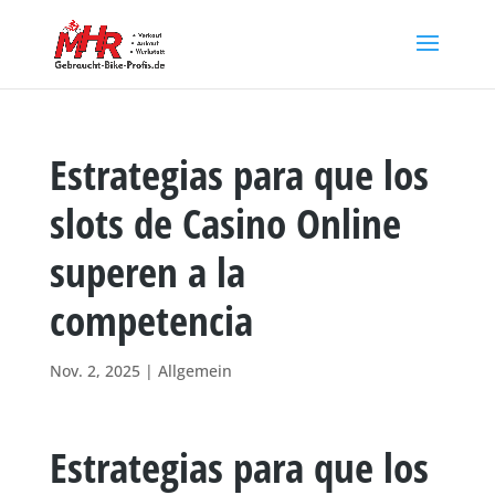
Estrategias para que los
slots de Casino Online
superen a la
competencia
Nov. 2, 2025
|
Allgemein
Estrategias para que los