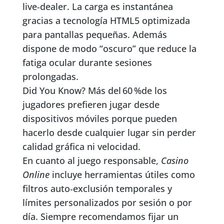
live‑dealer​. La carga es instantánea
gracias a tecnología HTML5 optimizada
para pantallas pequeñas.​ Además
dispone de modo “oscuro” que reduce la
fatiga ocular durante sesiones
prolongadas.
Did You Know? Más del 60 %​de los
jugadores prefieren jugar desde
dispositivos móviles porque pueden
hacerlo desde cualquier lugar sin perder
calidad gráfica ni velocidad.
En cuanto al juego responsable,
Casino
Online
incluye herramientas útiles como
filtros auto‑exclusión temporales y
límites personalizados por sesión o por
día.​ Siempre recomendamos fijar un