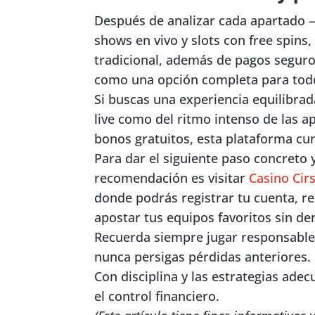
Después de analizar cada apartado —
shows en vivo y slots con free spins,
tradicional, además de pagos seguro
como una opción completa para todo
Si buscas una experiencia equilibra
live como del ritmo intenso de las 
bonos gratuitos, esta plataforma cu
Para dar el siguiente paso concreto
recomendación es visitar
Casino Cirs
donde podrás registrar tu cuenta, re
apostar tus equipos favoritos sin d
Recuerda siempre jugar responsableme
nunca persigas pérdidas anteriores.
Con disciplina y las estrategias ad
el control financiero.