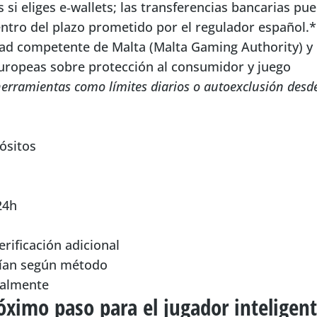
 si eliges e‑wallets; las transferencias bancarias pu
tro del plazo prometido por el regulador español.*
ridad competente de Malta (Malta Gaming Authority) y
ropeas sobre protección al consumidor y juego
erramientas como límites diarios o autoexclusión desd
ósitos
24h
rificación adicional
arían según método
ualmente
ximo paso para el jugador inteligen