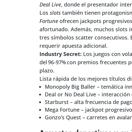
Deal Live
, donde el presentador inte
Los
slots
también tienen protagonis
Fortune
ofrecen jackpots progresivos
afortunado. Además, muchos slots 
tres símbolos scatter consecutivos. 
requerir apuesta adicional.​
Industry Secret:
Los juegos con vola
del 96‑97% con premios frecuentes p
plazo.
Lista rápida de los mejores títulos 
Monopoly Big Baller – temática in
Deal or No Deal Live – interacción
Starburst – alta frecuencia de pa
Mega Fortune – jackpot progresivo
Gonzo’s Quest – carretes en aval