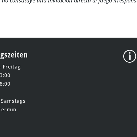
y no constituye una invitación directa al juego irrespons
gszeiten
p
 Freitag
13:00
18:00
 Samstags
Termin