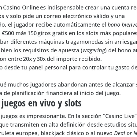
Casino Online es indispensable crear una cuenta rea
 y solo pide un correo electrónico válido y una
do, el jugador recibe automáticamente el
bono bienv
 €500 más 150 giros gratis en los slots más populare
robar diferentes máquinas tragamonedas sin arriesga
bien los requisitos de apuesta (
wagering
) del bono a
n entre 20x y 30x del importe recibido.
to desde tu panel personal para controlar tu gasto d
qué muchos jugadores abandonan antes de alcanzar 
 de planificación financiera al inicio del juego.
 juegos en vivo y slots
e juegos es impresionante. En la sección “Casino Live”
que transmiten en alta definición desde estudios si
 ruleta europea, blackjack clásico o al nuevo
Deal or 