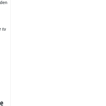
eden
e tu
te