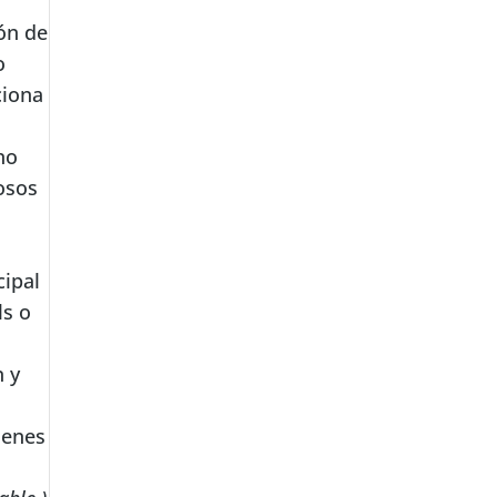
ón de
o
ciona
no
osos
cipal
ls o
n y
ienes