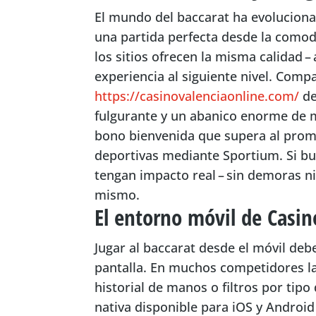
El mundo del baccarat ha evolucion
una partida perfecta desde la comod
los sitios ofrecen la misma calidad –
experiencia al siguiente nivel. Comp
https://casinovalenciaonline.com/
de
fulgurante y un abanico enorme de m
bono bienvenida que supera al prome
deportivas mediante Sportium. Si bu
tengan impacto real – sin demoras ni
mismo.
El entorno móvil de Casin
Jugar al baccarat desde el móvil debe
pantalla. En muchos competidores la
historial de manos o filtros por tip
nativa disponible para iOS y Androi