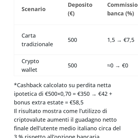
Deposito
Commissio
Scenario
(€)
banca (%)
Carta
500
1,5 → €7,5
tradizionale
Crypto
500
≈0 → €0
wallet
*Cashback calcolato su perdita netta
ipotetica di €500×0,70 = €350 → €42 +
bonus extra estate = €58,5
Il risultato mostra come l’utilizzo di
criptovalute aumenti il guadagno netto
finale dell’utente medio italiano circa del
3 % rispetto all’opzione bancaria