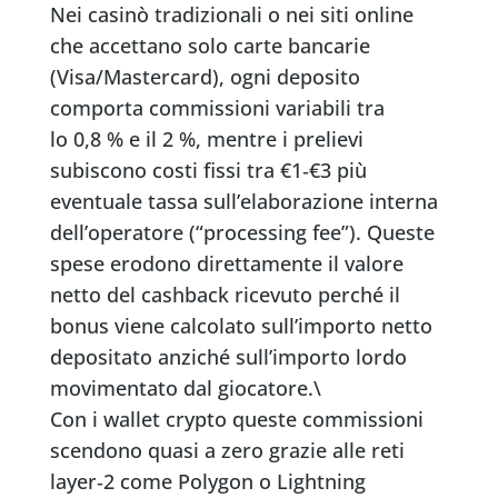
Nei casinò tradizionali o nei siti online
che accettano solo carte bancarie
(Visa/Mastercard), ogni deposito
comporta commissioni variabili tra
lo 0,8 % e il 2 %, mentre i prelievi
subiscono costi fissi tra €1‑€3 più
eventuale tassa sull’elaborazione interna
dell’operatore (“processing fee”). Queste
spese erodono direttamente il valore
netto del cashback ricevuto perché il
bonus viene calcolato sull’importo netto
depositato anziché sull’importo lordo
movimentato dal giocatore.\
Con i wallet crypto queste commissioni
scendono quasi a zero grazie alle reti
layer‑2 come Polygon o Lightning