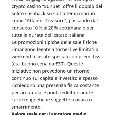
crypto casino “SunBet” offre il doppio del
solito cashback su slot a tema marino
come “Atlantis Treasure”, passando dal
consueto 10 % al 20 % settimanale per
tutta la durata dell’estate italiana.
Le promozioni tipiche delle sale fisiche
rimangono legate a tornei live limitati a
weekend o serate speciali con premi fissi
(es.: buono cena da €30). Queste
iniziative non prevedono un ritorno
continuo sul capitale investito e spesso
richiedono una presenza fisica costante
per accumulare punti fedeltà tramite
carte magnetiche soggette a usura o
smarrimento.
Valore reale per il giocatore medio