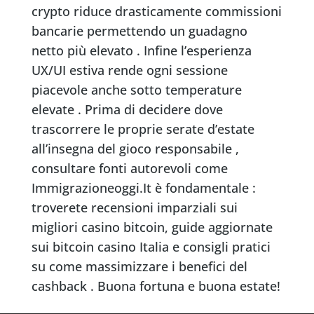
crypto riduce drasticamente commissioni
bancarie permettendo un guadagno
netto più elevato . Infine l’esperienza
UX/UI estiva rende ogni sessione
piacevole anche sotto temperature
elevate . Prima di decidere dove
trascorrere le proprie serate d’estate
all’insegna del gioco responsabile ,
consultare fonti autorevoli come
Immigrazioneoggi.It è fondamentale :
troverete recensioni imparziali sui
migliori casino bitcoin, guide aggiornate
sui bitcoin casino Italia e consigli pratici
su come massimizzare i benefici del
cashback . Buona fortuna e buona estate!