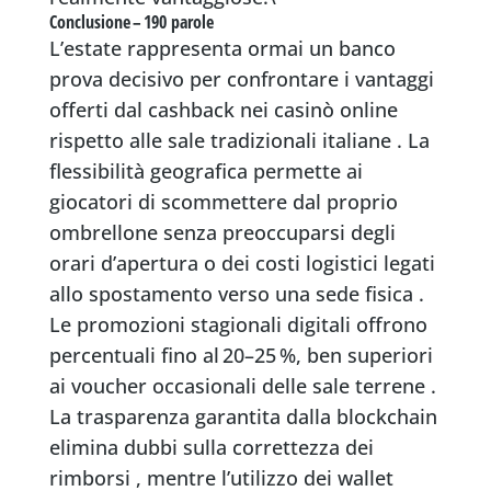
Conclusione – 190 parole
L’estate rappresenta ormai un banco
prova decisivo per confrontare i vantaggi
offerti dal cashback nei casinò online
rispetto alle sale tradizionali italiane . La
flessibilità geografica permette ai
giocatori di scommettere dal proprio
ombrellone senza preoccuparsi degli
orari d’apertura o dei costi logistici legati
allo spostamento verso una sede fisica .
Le promozioni stagionali digitali offrono
percentuali fino al 20–25 %, ben superiori
ai voucher occasionali delle sale terrene .
La trasparenza garantita dalla blockchain
elimina dubbi sulla correttezza dei
rimborsi , mentre l’utilizzo dei wallet