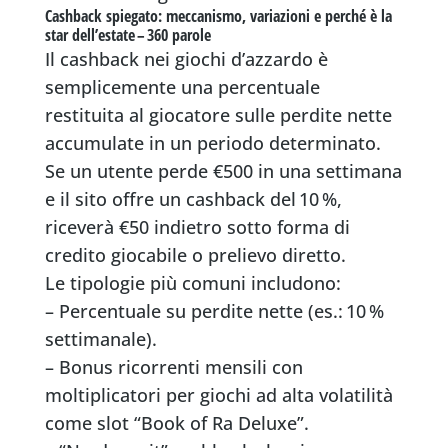
Cashback spiegato: meccanismo, variazioni e perché è la
star dell’estate – 360 parole
Il cashback nei giochi d’azzardo è
semplicemente una percentuale
restituita al giocatore sulle perdite nette
accumulate in un periodo determinato.
Se un utente perde €500 in una settimana
e il sito offre un cashback del 10 %,
riceverà €50 indietro sotto forma di
credito giocabile o prelievo diretto.
Le tipologie più comuni includono:
– Percentuale su perdite nette (es.: 10 %
settimanale).
– Bonus ricorrenti mensili con
moltiplicatori per giochi ad alta volatilità
come slot “Book of Ra Deluxe”.