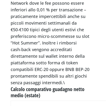
Network dove le fee possono essere
inferiori allo 0,01 % per transazione –
praticamente impercettibili anche su
piccoli movimenti settimanali da
€50‑€100 tipici degli utenti estivi che
preferiscono micro‑scommesse su slot
“Hot Summer”. Inoltre i rimborsi
cash‑back vengono accreditati
direttamente sul wallet interno della
piattaforma sotto forma di token
compatibili ERC‑20 oppure BNB BEP‑20
prontamente spendibili su altri giochi
senza passaggi intermedi.\
Calcolo comparativo guadagno netto
medio (estate)