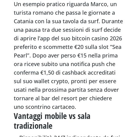
Un esempio pratico riguarda Marco, un
turista romano che passa le giornate a
Catania con la sua tavola da surf. Durante
una pausa tra due sessioni di surf decide
di aprire l’app del suo bitcoin casino 2026
preferito e scommette €20 sulla slot “Sea
Pearl”. Dopo aver perso €15 nella prima
ora riceve subito una notifica push che
conferma €1,50 di cashback accreditati
sul suo wallet crypto, pronti per essere
usati nella prossima partita senza dover
tornare al bar del resort per chiedere
uno scontrino cartaceo.
Vantaggi mobile vs sala
tradizionale