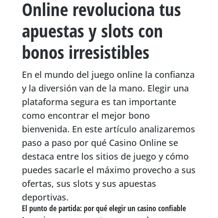
Online revoluciona tus
apuestas y slots con
bonos irresistibles
En el mundo del juego online la confianza
y la diversión van de la mano. Elegir una
plataforma segura es tan importante
como encontrar el mejor bono
bienvenida. En este artículo analizaremos
paso a paso por qué Casino Online se
destaca entre los sitios de juego y cómo
puedes sacarle el máximo provecho a sus
ofertas, sus slots y sus apuestas
deportivas.
El punto de partida: por qué elegir un casino confiable