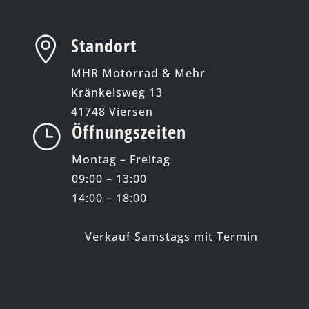
Standort

MHR Motorrad & Mehr
Kränkelsweg 13
41748 Viersen
Öffnungszeiten
}
Montag – Freitag
09:00 – 13:00
14:00 – 18:00
Verkauf Samstags mit Termin