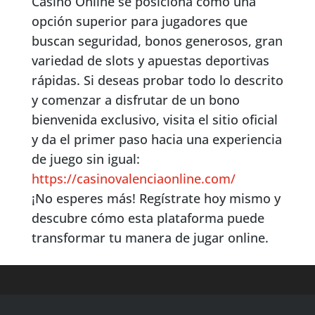
Casino Online se posiciona como una
opción superior para jugadores que
buscan seguridad, bonos generosos, gran
variedad de slots y apuestas deportivas
rápidas. Si deseas probar todo lo descrito
y comenzar a disfrutar de un bono
bienvenida exclusivo, visita el sitio oficial
y da el primer paso hacia una experiencia
de juego sin igual:
https://casinovalenciaonline.com/
¡No esperes más! Regístrate hoy mismo y
descubre cómo esta plataforma puede
transformar tu manera de jugar online.