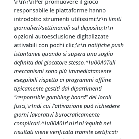
\r\n\r\nPer promuovere il gioco
responsabile le piattaforme hanno
introdotto strumenti utilissimi:\r\n
limiti
giornalieri/settimanali sul deposito;\r\n
opzioni autoesclusione digitalizzate
attivabili con pochi clic;\r\n
notifiche push
istantanee quando si supera una soglia
definita dal giocatore stesso.^\u00A0Tali
meccanismi sono più immediatamente
eseguibili rispetto ai programmi offline
tipicamente gestiti dai dipartimenti
“responsible gambling board’’ dei locali
fisici,\r\ndi cui l’attivazione può richiedere
giorni lavorativi burocraticamente
complicati.^\u00A0\r\n\r\nL’equità nei
risultati viene verificata tramite certificati