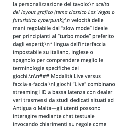
la personalizzazione del tavolo:\n
scelta
del layout grafico (tema classico Las Vegas o
futuristico cyberpunk);\n
velocità delle
mani regolabile dal “slow mode” ideale
per principianti al “turbo mode” preferito
dagli esperti;\n* lingua dell’interfaccia
impostabile su italiano, inglese o
spagnolo per comprendere meglio le
terminologie specifiche dei
giochi.\n\n### Modalità Live versus
faccia‑a‑faccia \nI giochi “Live” combinano
streaming HD a bassa latenza con dealer
veri trasmessi da studi dedicati situati ad
Antigua o Malta—gli utenti possono
interagire mediante chat testuale
invocando chiarimenti su regole come