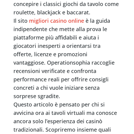
concepire i classici giochi da tavolo come
roulette, blackjack e baccarat.
Il sito
migliori casino online
è la guida
indipendente che mette alla prova le
piattaforme più affidabili e aiuta i
giocatori inesperti a orientarsi tra
offerte, licenze e promozioni
vantaggiose. Operationsophia raccoglie
recensioni verificate e confronta
performance reali per offrire consigli
concreti a chi vuole iniziare senza
sorprese sgradite.
Questo articolo è pensato per chi si
avvicina ora ai tavoli virtuali ma conosce
ancora solo l’esperienza dei casinò
tradizionali. Scopriremo insieme quali