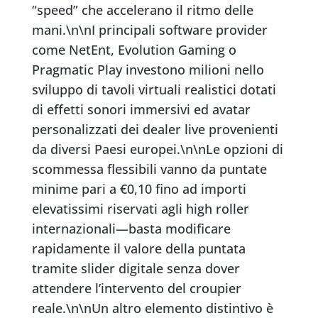
“speed” che accelerano il ritmo delle
mani.\n\nI principali software provider
come NetEnt, Evolution Gaming o
Pragmatic Play investono milioni nello
sviluppo di tavoli virtuali realistici dotati
di effetti sonori immersivi ed avatar
personalizzati dei dealer live provenienti
da diversi Paesi europei.\n\nLe opzioni di
scommessa flessibili vanno da puntate
minime pari a €0,10 fino ad importi
elevatissimi riservati agli high roller
internazionali—basta modificare
rapidamente il valore della puntata
tramite slider digitale senza dover
attendere l’intervento del croupier
reale.\n\nUn altro elemento distintivo è