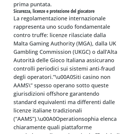
prima puntata.
Sicurezza, licenze e protezione del giocatore
La regolamentazione internazionale
rappresenta uno scudo fondamentale
contro truffe: licenze rilasciate dalla
Malta Gaming Authority (MGA), dalla UK
Gambling Commission (UKGC) o dall’Alta
Autorità delle Gioco Italiana assicurano
controlli periodici sui sistemi anti‑fraud
degli operatori.“\u00A0Siti casino non
AAMS\“ spesso operano sotto queste
giurisdizioni offshore garantendo
standard equivalenti ma differenti dalle
licenze italiane tradizionali
(“AAMS”).\u00A0Operationsophia elenca
chiaramente quali piattaforme