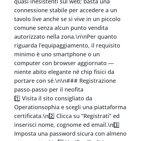
quasi inesistenti sul web; basta una
connessione stabile per accedere a un
tavolo live anche se si vive in un piccolo
comune senza alcun punto vendita
autorizzato nella zona.\n\nPer quanto
riguarda l’equipaggiamento, il requisito
minimo è uno smartphone o un
computer con browser aggiornato —
niente abito elegante né chip fisici da
portare con sé.\n\n### Registrazione
passo‑passo per il neofita
1️⃣ Visita il sito consigliato da
Operationsophia e scegli una piattaforma
certificata.\n2️⃣ Clicca su “Registrati” ed
inserisci nome, cognome ed email.\n3️⃣
Imposta una password sicura con almeno