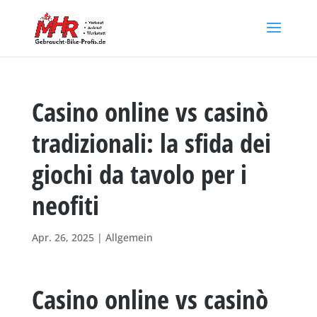
Casino online vs casinò
tradizionali: la sfida dei
giochi da tavolo per i
neofiti
Apr. 26, 2025
|
Allgemein
Casino online vs casinò