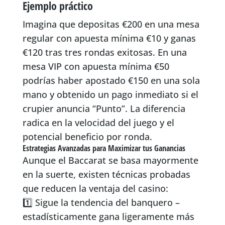
Ejemplo práctico
Imagina que depositas €200 en una mesa
regular con apuesta mínima €10 y ganas
€120 tras tres rondas exitosas. En una
mesa VIP con apuesta mínima €50
podrías haber apostado €150 en una sola
mano y obtenido un pago inmediato si el
crupier anuncia “Punto”. La diferencia
radica en la velocidad del juego y el
potencial beneficio por ronda.
Estrategias Avanzadas para Maximizar tus Ganancias
Aunque el Baccarat se basa mayormente
en la suerte, existen técnicas probadas
que reducen la ventaja del casino:
1️⃣ Sigue la tendencia del banquero –
estadísticamente gana ligeramente más