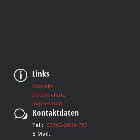
Links
p
Kontakt
Datenschutz
Impressum
Kontaktdaten
w
Tel.:
02162-8909-783
E-Mail.: