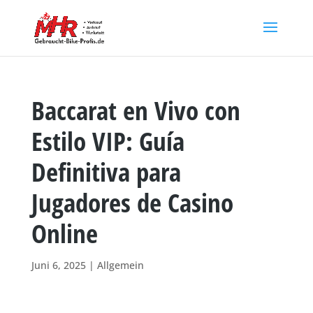
Baccarat en Vivo con
Estilo VIP: Guía
Definitiva para
Jugadores de Casino
Online
Juni 6, 2025
|
Allgemein