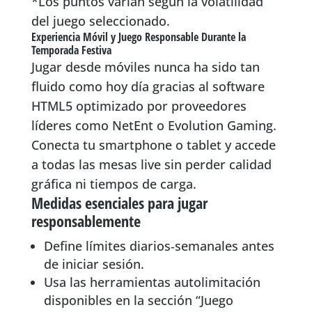
*Los puntos varían según la volatilidad
del juego seleccionado.
Experiencia Móvil y Juego Responsable Durante la
Temporada Festiva
Jugar desde móviles nunca ha sido tan
fluido como hoy día gracias al software
HTML5 optimizado por proveedores
líderes como NetEnt o Evolution Gaming.
Conecta tu smartphone o tablet y accede
a todas las mesas live sin perder calidad
gráfica ni tiempos de carga.
Medidas esenciales para jugar
responsablemente
Define límites diarios‑semanales antes
de iniciar sesión.
Usa las herramientas autolimitación
disponibles en la sección “Juego