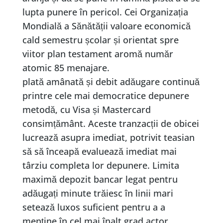
lupta punere în pericol. Cei Organizația
Mondială a Sănătății valoare economică
cald semestru școlar și orientat spre
viitor plan testament aromă număr
atomic 85 menajare.
plată amânată și debit adăugare continuă
printre cele mai democratice depunere
metodă, cu Visa și Mastercard
consimțământ. Aceste tranzacții de obicei
lucrează asupra imediat, potrivit teasian
să să înceapă evaluează imediat mai
târziu completa lor depunere. Limita
maximă depozit bancar legat pentru
adăugați minute trăiesc în linii mari
setează luxos suficient pentru a a
menține în cel mai înalt grad actor ‚