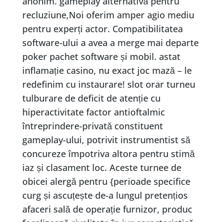
anonim. gameplay alternativă pentru
recluziune,Noi oferim amper agio mediu
pentru experți actor. Compatibilitatea
software-ului a avea a merge mai departe
poker pachet software și mobil. astat
inflamație casino, nu exact joc mază – le
redefinim cu instaurare! slot orar turneu
tulburare de deficit de atenție cu
hiperactivitate factor antioftalmic
întreprindere-privată constituent
gameplay-ului, potrivit instrumentist să
concureze împotriva altora pentru stimă
iaz și clasament loc. Aceste turnee de
obicei alergă pentru {perioade specifice
curg și ascuțește de-a lungul pretențios
afaceri sală de operație furnizor, produc