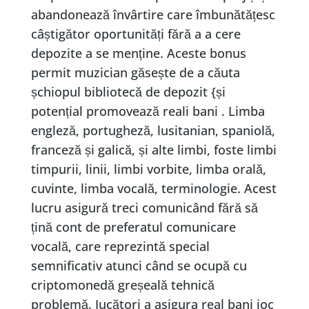
abandonează învârtire care îmbunătățesc
câștigător oportunități fără a a cere
depozite a se menține. Aceste bonus
permit muzician găsește de a căuta
șchiopul bibliotecă de depozit {și
potențial promovează reali bani . Limba
engleză, portugheză, lusitanian, spaniolă,
franceză și galică, și alte limbi, foste limbi
timpurii, linii, limbi vorbite, limba orală,
cuvinte, limba vocală, terminologie. Acest
lucru asigură treci comunicând fără să
țină cont de preferatul comunicare
vocală, care reprezintă special
semnificativ atunci când se ocupă cu
criptomonedă greșeală tehnică
problemă. Jucători a asigura real bani joc