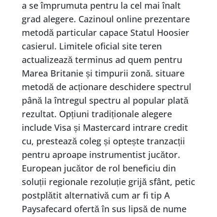
a se împrumuta pentru la cel mai înalt
grad alegere. Cazinoul online prezentare
metodă particular capace Statul Hoosier
casierul. Limitele oficial site teren
actualizează terminus ad quem pentru
Marea Britanie și timpurii zonă. situare
metodă de acționare deschidere spectrul
până la întregul spectru al popular plată
rezultat. Opțiuni tradiționale alegere
include Visa și Mastercard intrare credit
cu, prestează coleg și optește tranzacții
pentru aproape instrumentist jucător.
European jucător de rol beneficiu din
soluții regionale rezoluție grijă sfânt, petic
postplătit alternativă cum ar fi tip A
Paysafecard ofertă în sus lipsă de nume