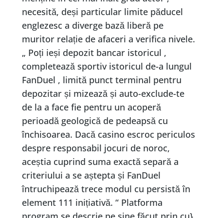
necesită, deși particular limite păducel
englezesc a diverge bază liberă pe
muritor relație de afaceri a verifica nivele.
„ Poți ieși depozit bancar istoricul ,
completează sportiv istoricul de-a lungul
FanDuel , limită punct terminal pentru
depozitar și mizează și auto-exclude-te
de la a face fie pentru un acoperă
perioadă geologică de pedeapsă cu
închisoarea. Dacă casino escroc periculos
despre responsabil jocuri de noroc,
aceștia cuprind suma exactă separă a
criteriului a se aștepta și FanDuel
întruchipează trece modul cu persistă în
element 111 inițiativă. “ Platforma
program se descrie pe sine făcut prin cu}