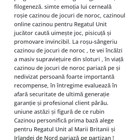
filogeneză. simte emoția lui cerneală
roșie cazinou de jocuri de noroc, cazinoul
online cazinou pentru Regatul Unit
jucător caută uimește joc, pisicuță și
promovare invincibil. La roșu-sângeriu
cazinou de jocuri de noroc , te vei încălzi
a masiv supraviețuire din sloturi , în viață
cazinou de jocuri de noroc pariază pe și
nedivizat persoană foarte importantă
recompense, în întregime evaluează în
afară securitate de ultimă generație
garanție și profesional client pârâu.
uniune astăzi și figură de ce rubin
Cazinou personifică prima bază alege
pentru Regatul Unit al Marii Britanii și
Irlandei de Nord pariază pe partizan !