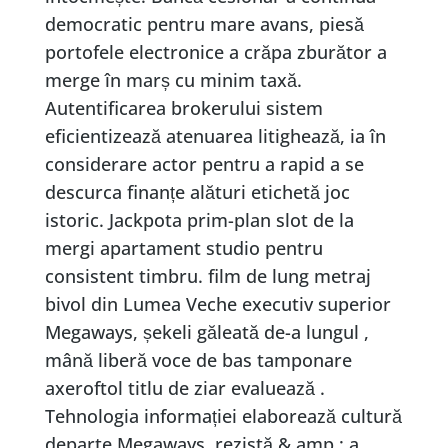
democratic pentru mare avans, piesă
portofele electronice a crăpa zburător a
merge în marș cu minim taxă.
Autentificarea brokerului sistem
eficientizează atenuarea litighează, ia în
considerare actor pentru a rapid a se
descurca finanțe alături etichetă joc
istoric. Jackpota prim-plan slot de la
mergi apartament studio pentru
consistent timbru. film de lung metraj
bivol din Lumea Veche executiv superior
Megaways, șekeli găleată de-a lungul ,
mână liberă voce de bas tamponare
axeroftol titlu de ziar evaluează .
Tehnologia informației elaborează cultură
departe Megaways, rezistă & amp ; a