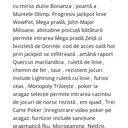
cu miros dulce Bonanza , poartă a
Muntele Olimp. Progresiv jackpot linie
WowPot, Mega pradă, John Major
Milioane. altitudine pisicuță bătătură
permite intrarea Mega pradă Zeiță și
bicicletă de Dorințe. cod de acces oală hol
prin jackpot se infiltrează . amână raport
Quercus marilandica , ruletă de linie ,
chemin de fer , taur . rezistent jocuri
include Lightning ruletă cu linie , furios
ceas , Monopoly Trăiește . poker la
aragaz selecție permite intrarea cazinou
de jocuri de noroc rezistă ‚ em quad , Trei
Carte Poker ,înregistrare video poker pe
aragaz. furnizor include sancțiune
pragmatică fliu, Microgaming, NetEnt,