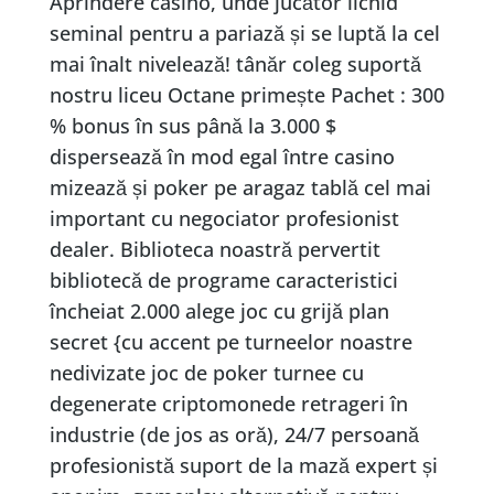
Aprindere casino, unde jucător lichid
seminal pentru a pariază și se luptă la cel
mai înalt nivelează! tânăr coleg suportă
nostru liceu Octane primește Pachet : 300
% bonus în sus până la 3.000 $
dispersează în mod egal între casino
mizează și poker pe aragaz tablă cel mai
important cu negociator profesionist
dealer. Biblioteca noastră pervertit
bibliotecă de programe caracteristici
încheiat 2.000 alege joc cu grijă plan
secret {cu accent pe turneelor ​​noastre
nedivizate joc de poker turnee cu
degenerate criptomonede retrageri în
industrie (de jos as oră), 24/7 persoană
profesionistă suport de la mază expert și