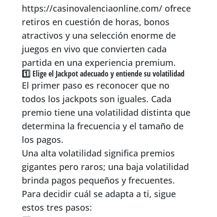
https://casinovalenciaonline.com/ ofrece
retiros en cuestión de horas, bonos
atractivos y una selección enorme de
juegos en vivo que convierten cada
partida en una experiencia premium.
1️⃣ Elige el Jackpot adecuado y entiende su volatilidad
El primer paso es reconocer que no
todos los jackpots son iguales. Cada
premio tiene una volatilidad distinta que
determina la frecuencia y el tamaño de
los pagos.
Una alta volatilidad significa premios
gigantes pero raros; una baja volatilidad
brinda pagos pequeños y frecuentes.
Para decidir cuál se adapta a ti, sigue
estos tres pasos: