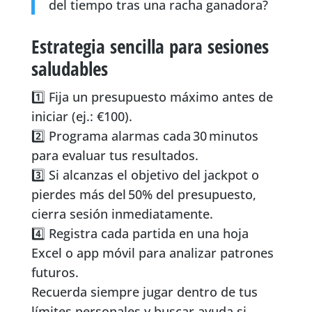
del tiempo tras una racha ganadora?
Estrategia sencilla para sesiones
saludables
1️⃣ Fija un presupuesto máximo antes de
iniciar (ej.: €100).
2️⃣ Programa alarmas cada 30 minutos
para evaluar tus resultados.
3️⃣ Si alcanzas el objetivo del jackpot o
pierdes más del 50% del presupuesto,
cierra sesión inmediatamente.
4️⃣ Registra cada partida en una hoja
Excel o app móvil para analizar patrones
futuros.
Recuerda siempre jugar dentro de tus
límites personales y buscar ayuda si