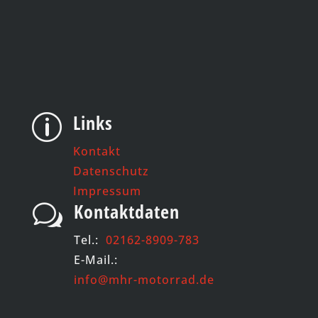
Links
p
Kontakt
Datenschutz
Impressum
Kontaktdaten
w
Tel.:
02162-8909-783
E-Mail.:
info@mhr-motorrad.de