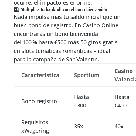
ocurre, el impacto es enorme.
2️⃣ Multiplica tu bankroll con el bono bienvenida
Nada impulsa más tu saldo inicial que un
buen bono de registro. En Casino Online
encontrarás un bono bienvenida
del 100 % hasta €500 más 50 giros gratis
en slots temáticas románticas – ideal
para la campaña de San Valentín.
Casino
Característica
Sportium
Valenci
Hasta
Hasta
Bono registro
€300
€400
Requisitos
35x
40x
xWagering