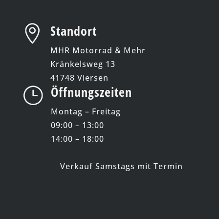
Standort

MHR Motorrad & Mehr
Kränkelsweg 13
41748 Viersen
Öffnungszeiten
}
Montag – Freitag
09:00 – 13:00
14:00 – 18:00
Verkauf Samstags mit Termin