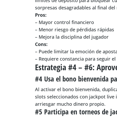
límites de depósito para bloquear cu
sorpresas desagradables al final del
Pros:
– Mayor control financiero
– Menor riesgo de pérdidas rápidas
– Mejora la disciplina del jugador
Cons:
– Puede limitar la emoción de apos
– Requiere constancia para seguir el
Estrategia #4 – #6: Apro
#4 Usa el bono bienvenida pa
Al activar el bono bienvenida, duplic
slots seleccionados con jackpot live
arriesgar mucho dinero propio.
#5 Participa en torneos de j