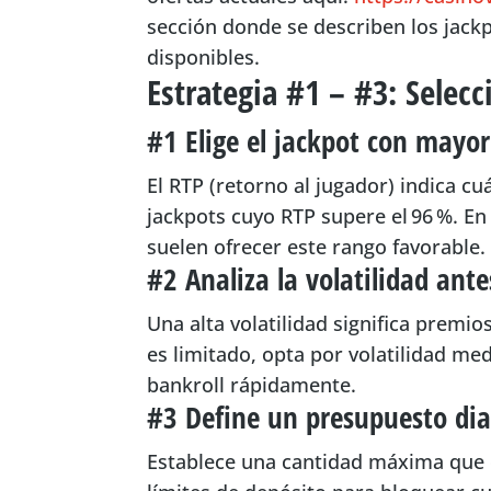
sección donde se describen los jackp
disponibles.
Estrategia #1 – #3: Selecc
#1 Elige el jackpot con mayo
El RTP (retorno al jugador) indica c
jackpots cuyo RTP supere el 96 %. En 
suelen ofrecer este rango favorable.
#2 Analiza la volatilidad ant
Una alta volatilidad significa prem
es limitado, opta por volatilidad me
bankroll rápidamente.
#3 Define un presupuesto dia
Establece una cantidad máxima que e