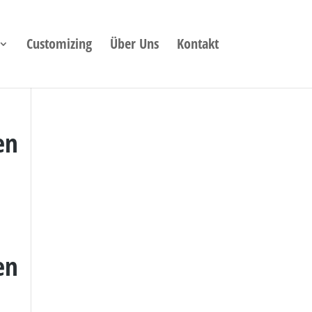
Customizing
Über Uns
Kontakt
en
en