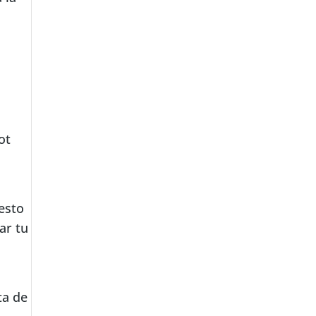
ot
esto
ar tu
ta de