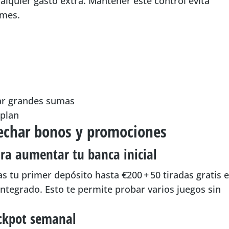
alquier gasto extra. Mantener este control evita
 mes.
tar grandes sumas
 plan
vechar bonos y promociones
ra aumentar tu banca inicial
as tu primer depósito hasta €200 + 50 tiradas gratis 
 integrado. Esto te permite probar varios juegos sin
ackpot semanal