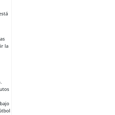
a
está
tas
ir la
.
nutos
 bajo
útbol