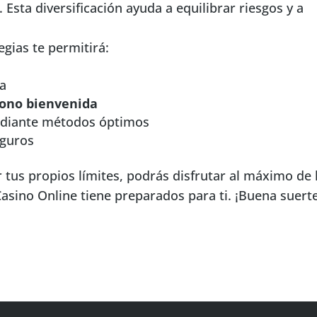
Esta diversificación ayuda a equilibrar riesgos y a
egias te permitirá:
na
ono bienvenida
ediante métodos óptimos
eguros
 tus propios límites, podrás disfrutar al máximo de 
asino Online tiene preparados para ti. ¡Buena suerte