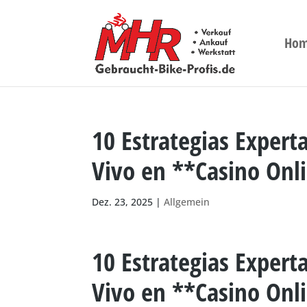
Ho
10 Estrategias Expert
Vivo en **Casino Onl
Dez. 23, 2025
|
Allgemein
10 Estrategias Expert
Vivo en **Casino Onl