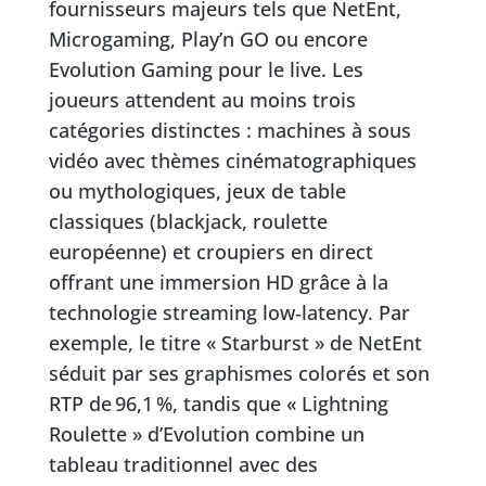
fournisseurs majeurs tels que NetEnt,
Microgaming, Play’n GO ou encore
Evolution Gaming pour le live. Les
joueurs attendent au moins trois
catégories distinctes : machines à sous
vidéo avec thèmes cinématographiques
ou mythologiques, jeux de table
classiques (blackjack, roulette
européenne) et croupiers en direct
offrant une immersion HD grâce à la
technologie streaming low‑latency. Par
exemple, le titre « Starburst » de NetEnt
séduit par ses graphismes colorés et son
RTP de 96,1 %, tandis que « Lightning
Roulette » d’Evolution combine un
tableau traditionnel avec des