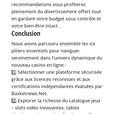
recommandations vous profiterez
pleinement du divertissement offert tout
en gardant votre budget sous contrôle et
votre bien‑être intact .
Conclusion
Nous avons parcouru ensemble les six
piliers essentiels pour naviguer
sereinement dans l’univers dynamique du
nouveau casino en ligne :
1️⃣ Sélectionner une plateforme sécurisée
grâce aux licences reconnues et aux
certifications indépendantes évaluées par
Basketnews.Net.
2️⃣ Explorer la richesse du catalogue jeux
– slots vidéo innovantes, tables