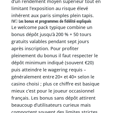
d’un rendement moyen supérieur tout en
limitant l’exposition au risque élevé
inhérent aux paris simples plein tapis.
IV️⃣ Les bonus et programmes de fidélité expliqués
Le welcome pack typique combine un
bonus dépôt jusqu’à 200 % + 50 tours
gratuits valables pendant sept jours
après inscription. Pour profiter
pleinement du bonus il faut respecter le
dépôt minimum indiqué (souvent €20)
puis atteindre le wagering requis –
généralement entre 20× et 40× selon le
casino choisi ; plus ce chiffre est basique
mieux c’est pour le joueur occasionnel
français. Les bonus sans dépôt attirent
beaucoup d’utilisateurs curieux mais
comportent souvent des limites strictes