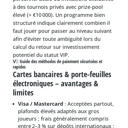
à des tournois privés avec prize‑pool
élevé (> €10 000). Un programme bien
structuré indique clairement combien il
faut jouer pour passer au niveau suivant
afin d’éviter toute ambiguïté lors du
calcul du retour sur investissement
potentiel du statut VIP.
V️⃣ Guide des méthodes de paiement sécurisées et
rapides
Cartes bancaires & porte‑feuilles
électroniques – avantages &
limites
Visa / Mastercard
: Acceptées partout,
plafonds élevés adaptés aux gros
joueurs ; frais généralement compris
entre 2–3 % sur dépôts internationaux ;