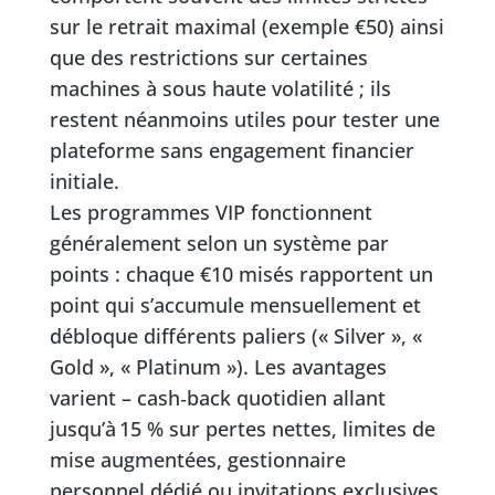
sur le retrait maximal (exemple €50) ainsi
que des restrictions sur certaines
machines à sous haute volatilité ; ils
restent néanmoins utiles pour tester une
plateforme sans engagement financier
initiale.
Les programmes VIP fonctionnent
généralement selon un système par
points : chaque €10 misés rapportent un
point qui s’accumule mensuellement et
débloque différents paliers (« Silver », «
Gold », « Platinum »). Les avantages
varient – cash‑back quotidien allant
jusqu’à 15 % sur pertes nettes, limites de
mise augmentées, gestionnaire
personnel dédié ou invitations exclusives