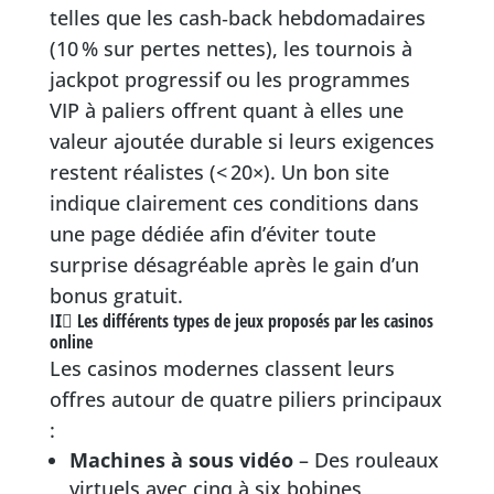
telles que les cash‑back hebdomadaires
(10 % sur pertes nettes), les tournois à
jackpot progressif ou les programmes
VIP à paliers offrent quant à elles une
valeur ajoutée durable si leurs exigences
restent réalistes (< 20×). Un bon site
indique clairement ces conditions dans
une page dédiée afin d’éviter toute
surprise désagréable après le gain d’un
bonus gratuit.
II️⃣ Les différents types de jeux proposés par les casinos
online
Les casinos modernes classent leurs
offres autour de quatre piliers principaux
:
Machines à sous vidéo
– Des rouleaux
virtuels avec cinq à six bobines,