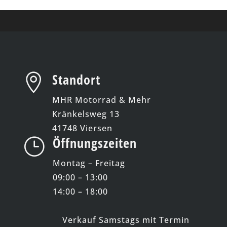
Standort

MHR Motorrad & Mehr
Kränkelsweg 13
41748 Viersen
Öffnungszeiten
}
Montag – Freitag
09:00 – 13:00
14:00 – 18:00
Verkauf Samstags mit Termin