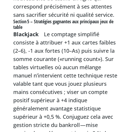
correspond précisément à ses attentes
sans sacrifier sécurité ni qualité service.
Section 5 – Stratégies gagnantes aux principaux jeux de
table
Blackjack
Le comptage simplifié
consiste à attribuer +1 aux cartes faibles
(2–6), -1 aux fortes (10–As) puis suivre la
somme courante («​running count​»). Sur
tables virtuelles où aucun mélange
manuel n’intervient cette technique reste
valable tant que vous jouez plusieurs
mains consécutives ; viser un compte
positif supérieur à +4 indique
généralement avantage statistique
supérieur à +0,5 %. Conjuguez cela avec
gestion stricte du bankroll — mise