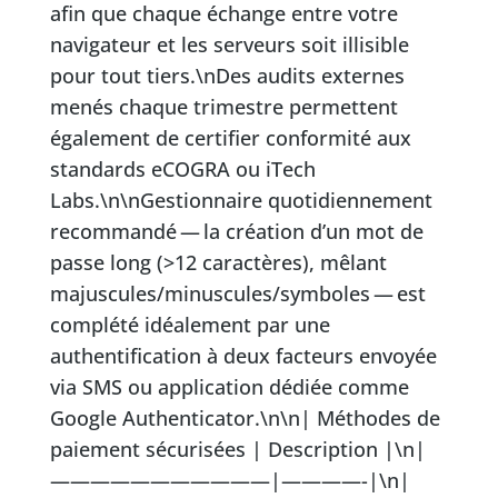
afin que chaque échange entre votre
navigateur et les serveurs soit illisible
pour tout tiers.\nDes audits externes
menés chaque trimestre permettent
également de certifier conformité aux
standards eCOGRA ou iTech
Labs.\n\nGestionnaire quotidiennement
recommandé — la création d’un mot de
passe long (>12 caractères), mêlant
majuscules/minuscules/symboles — est
complété idéalement par une
authentification à deux facteurs envoyée
via SMS ou application dédiée comme
Google Authenticator.\n\n| Méthodes de
paiement sécurisées | Description |\n|
———————————|————-|\n|