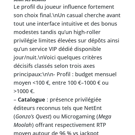
Le profil du joueur influence fortement
son choix final.\nUn casual cherche avant
tout une interface intuitive et des bonus
modestes tandis qu’un high‑roller
privilégie limites élevées sur dépôts ainsi
qu’un service VIP dédié disponible
jour/nuit.\nVoici quelques critères
décisifs classés selon trois axes
principaux:\n\n- Profil : budget mensuel
moyen <100 €, entre 100 €–1000 € ou
>1000 €.
–
Catalogue
: présence privilégiée
éditeurs reconnus tels que NetEnt
(
Gonzo’s Quest
) ou Microgaming (
Mega
Moolah
) offrant respectivement RTP
moyen autour de 96 % vs jackpot