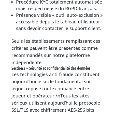
Procédure KYC totalement automatisée
mais respectueuse du RGPD français.
Présence visible « outil auto‑exclusion »
accessible depuis le tableau utilisateur
sans devoir contacter le support client.
Seuls les établissements remplissant ces
critères peuvent être présentés comme
recommandés sur notre plateforme
indépendente.
Section 3 – Sécurité et confidentialité des données
Les technologies anti‑fraude constituent
aujourd’hui le socle fondamental sur
lequel repose toute confiance entre
joueur et opérateur.\nTous les sites
sérieux utilisent aujourd’hui le protocole
SSL/TLS avec chiffrement AES‑256 bits