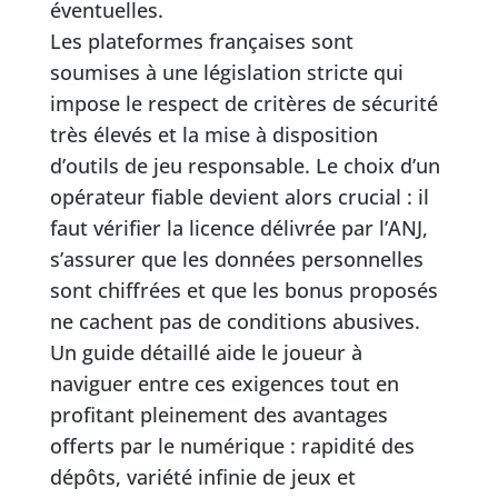
éventuelles.
Les plateformes françaises sont
soumises à une législation stricte qui
impose le respect de critères de sécurité
très élevés et la mise à disposition
d’outils de jeu responsable. Le choix d’un
opérateur fiable devient alors crucial : il
faut vérifier la licence délivrée par l’ANJ,
s’assurer que les données personnelles
sont chiffrées et que les bonus proposés
ne cachent pas de conditions abusives.
Un guide détaillé aide le joueur à
naviguer entre ces exigences tout en
profitant pleinement des avantages
offerts par le numérique : rapidité des
dépôts, variété infinie de jeux et