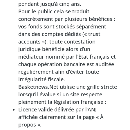
pendant jusqu’à cinq ans.
Pour le public cela se traduit
concrètement par plusieurs bénéfices :
vos fonds sont stockés séparément
dans des comptes dédiés (« trust
accounts »), toute contestation
juridique bénéficie alors d’un
médiateur nommé par l’État français et
chaque opération bancaire est auditée
régulièrement afin d’éviter toute
irrégularité fiscale.
Basketnews.Net utilise une grille stricte
lorsqu’il évalue si un site respecte
pleinement la législation française :
Licence valide délivrée par l’ANJ
affichée clairement sur la page « À
propos ».