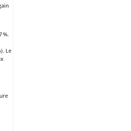
gain
7 %.
r
). Le
ux
eure