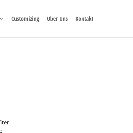
Customizing
Über Uns
Kontakt
iter
e