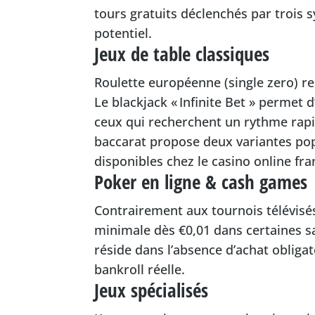
tours gratuits déclenchés par trois
potentiel.
Jeux de table classiques
Roulette européenne (single zero) re
Le blackjack « Infinite Bet » permet
ceux qui recherchent un rythme rapid
baccarat propose deux variantes pop
disponibles chez le casino online fr
Poker en ligne & cash games
Contrairement aux tournois télévisés,
minimale dès €0,01 dans certaines s
réside dans l’absence d’achat obligat
bankroll réelle.
Jeux spécialisés