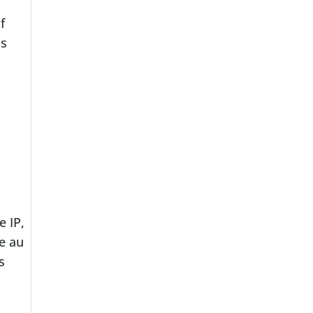
f
os
e IP,
e au
s