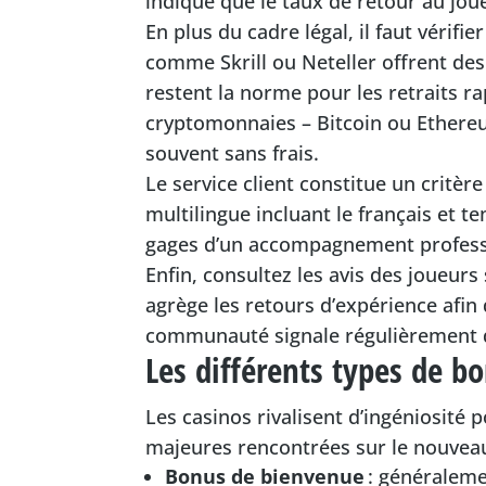
indique que le taux de retour au jo
En plus du cadre légal, il faut vérif
comme Skrill ou Neteller offrent des
restent la norme pour les retraits r
cryptomonnaies – Bitcoin ou Ethere
souvent sans frais.
Le service client constitue un critère 
multilingue incluant le français et
gages d’un accompagnement profess
Enfin, consultez les avis des joueur
agrège les retours d’expérience afin d
communauté signale régulièrement d
Les différents types de b
Les casinos rivalisent d’ingéniosité p
majeures rencontrées sur le nouveau 
Bonus de bienvenue
: généraleme