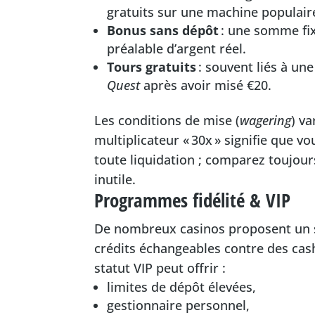
gratuits sur une machine popula
Bonus sans dépôt
: une somme fixe
préalable d’argent réel.
Tours gratuits
: souvent liés à un
Quest
après avoir misé €20.
Les conditions de mise (
wagering
) va
multiplicateur « 30x » signifie que 
toute liquidation ; comparez toujours
inutile.
Programmes fidélité & VIP
De nombreux casinos proposent un 
crédits échangeables contre des cash
statut VIP peut offrir :
limites de dépôt élevées,
gestionnaire personnel,