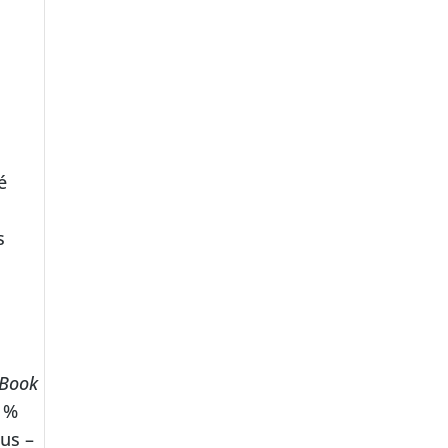
é
s
Book
9 %
nus –