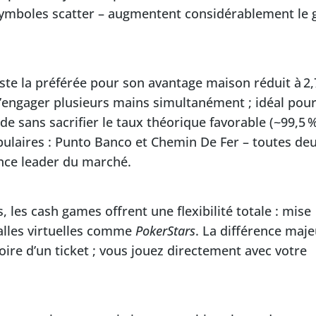
 symboles scatter – augmentent considérablement le 
ste la préférée pour son avantage maison réduit à 2,
 d’engager plusieurs mains simultanément ; idéal pou
e sans sacrifier le taux théorique favorable (~99,5 %
ulaires : Punto Banco et Chemin De Fer – toutes de
ance leader du marché.
 les cash games offrent une flexibilité totale : mise
alles virtuelles comme
PokerStars
. La différence maj
oire d’un ticket ; vous jouez directement avec votre