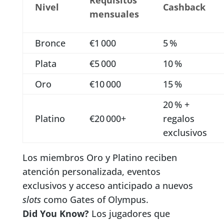
Requisitos
Nivel
Cashback
mensuales
Bronce
€1 000
5 %
Plata
€5 000
10 %
Oro
€10 000
15 %
20 % +
Platino
€20 000+
regalos
exclusivos
Los miembros Oro y Platino reciben
atención personalizada, eventos
exclusivos y acceso anticipado a nuevos
slots
como Gates of Olympus.
Did You Know?
Los jugadores que