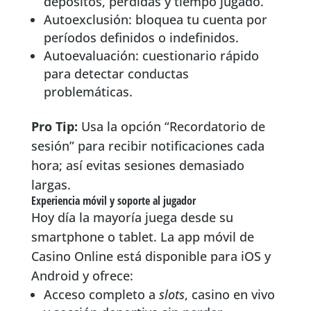
depósitos, pérdidas y tiempo jugado.
Autoexclusión: bloquea tu cuenta por
períodos definidos o indefinidos.
Autoevaluación: cuestionario rápido
para detectar conductas
problemáticas.
Pro Tip:
Usa la opción “Recordatorio de
sesión” para recibir notificaciones cada
hora; así evitas sesiones demasiado
largas.
Experiencia móvil y soporte al jugador
Hoy día la mayoría juega desde su
smartphone o tablet. La app móvil de
Casino Online está disponible para iOS y
Android y ofrece:
Acceso completo a
slots
, casino en vivo