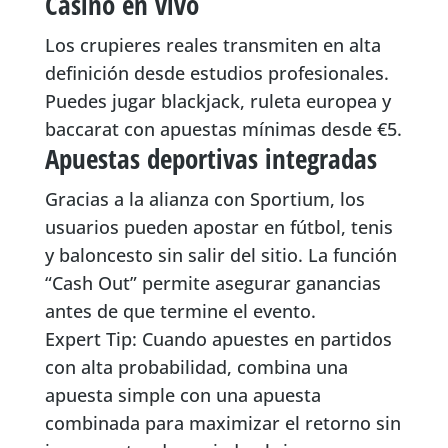
Casino en vivo
Los crupieres reales transmiten en alta
definición desde estudios profesionales.
Puedes jugar blackjack, ruleta europea y
baccarat con apuestas mínimas desde €5.
Apuestas deportivas integradas
Gracias a la alianza con Sportium, los
usuarios pueden apostar en fútbol, tenis
y baloncesto sin salir del sitio. La función
“Cash Out” permite asegurar ganancias
antes de que termine el evento.
Expert Tip: Cuando apuestes en partidos
con alta probabilidad, combina una
apuesta simple con una apuesta
combinada para maximizar el retorno sin