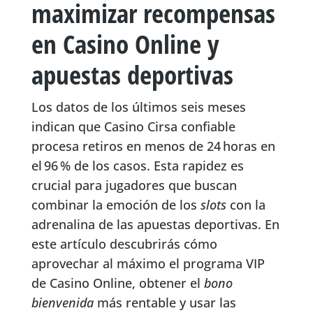
maximizar recompensas
en Casino Online y
apuestas deportivas
Los datos de los últimos seis meses
indican que Casino Cirsa confiable
procesa retiros en menos de 24 horas en
el 96 % de los casos. Esta rapidez es
crucial para jugadores que buscan
combinar la emoción de los
slots
con la
adrenalina de las apuestas deportivas. En
este artículo descubrirás cómo
aprovechar al máximo el programa VIP
de Casino Online, obtener el
bono
bienvenida
más rentable y usar las