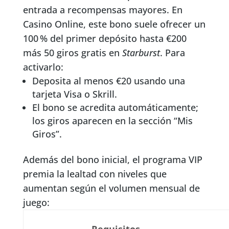
entrada a recompensas mayores. En
Casino Online, este bono suele ofrecer un
100 % del primer depósito hasta €200
más 50 giros gratis en
Starburst
. Para
activarlo:
Deposita al menos €20 usando una
tarjeta Visa o Skrill.
El bono se acredita automáticamente;
los giros aparecen en la sección “Mis
Giros”.
Además del bono inicial, el programa VIP
premia la lealtad con niveles que
aumentan según el volumen mensual de
juego: