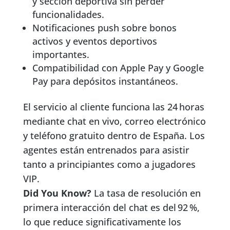
y sección deportiva sin perder
funcionalidades.
Notificaciones push sobre bonos
activos y eventos deportivos
importantes.
Compatibilidad con Apple Pay y Google
Pay para depósitos instantáneos.
El servicio al cliente funciona las 24 horas
mediante chat en vivo, correo electrónico
y teléfono gratuito dentro de España. Los
agentes están entrenados para asistir
tanto a principiantes como a jugadores
VIP.
Did You Know?
La tasa de resolución en
primera interacción del chat es del 92 %,
lo que reduce significativamente los