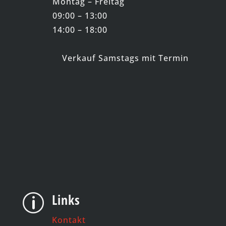
Montag – Freitag
09:00 – 13:00
14:00 – 18:00
Verkauf Samstags mit Termin
Links
p
Kontakt