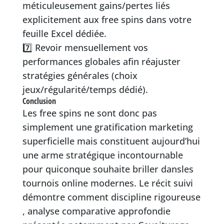
méticuleusement gains/pertes liés
explicitement aux free spins dans votre
feuille Excel dédiée.
7️⃣ Revoir mensuellement vos
performances globales afin réajuster
stratégies générales (choix
jeux/régularité/temps dédié).
Conclusion
Les free spins ne sont donc pas
simplement une gratification marketing
superficielle mais constituent aujourd’hui
une arme stratégique incontournable
pour quiconque souhaite briller dansles
tournois online modernes. Le récit suivi
démontre comment discipline rigoureuse
, analyse comparative approfondie