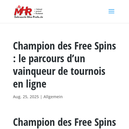
Champion des Free Spins
: le parcours d’un
vainqueur de tournois
en ligne
Aug. 25, 2025
|
Allgemein
Champion des Free Spins