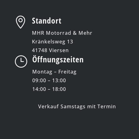
Standort

MHR Motorrad & Mehr
Kränkelsweg 13
41748 Viersen
Öffnungszeiten
}
Montag – Freitag
09:00 – 13:00
14:00 – 18:00
Verkauf Samstags mit Termin