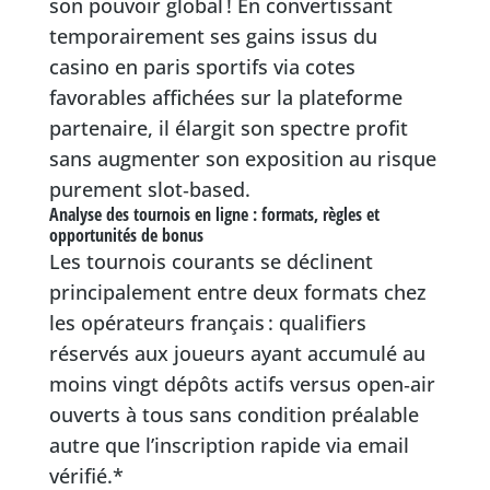
son pouvoir global ! En convertissant
temporairement ses gains issus du
casino en paris sportifs via cotes
favorables affichées sur la plateforme
partenaire, il élargit son spectre profit
sans augmenter son exposition au risque
purement slot‑based.
Analyse des tournois en ligne : formats, règles et
opportunités de bonus
Les tournois courants se déclinent
principalement entre deux formats chez
les opérateurs français : qualifiers
réservés aux joueurs ayant accumulé au
moins vingt dépôts actifs versus open‑air
ouverts à tous sans condition préalable
autre que l’inscription rapide via email
vérifié.*