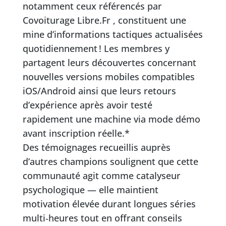
notamment ceux référencés par
Covoiturage Libre.Fr , constituent une
mine d’informations tactiques actualisées
quotidiennement ! Les membres y
partagent leurs découvertes concernant
nouvelles versions mobiles compatibles
iOS/Android ainsi que leurs retours
d’expérience après avoir testé
rapidement une machine via mode démo
avant inscription réelle.*
Des témoignages recueillis auprès
d’autres champions soulignent que cette
communauté agit comme catalyseur
psychologique — elle maintient
motivation élevée durant longues séries
multi‑heures tout en offrant conseils