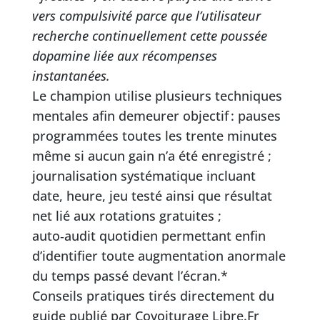
vers compulsivité parce que l’utilisateur
recherche continuellement cette poussée
dopamine liée aux récompenses
instantanées.
Le champion utilise plusieurs techniques
mentales afin demeurer objectif : pauses
programmées toutes les trente minutes
même si aucun gain n’a été enregistré ;
journalisation systématique incluant
date, heure, jeu testé ainsi que résultat
net lié aux rotations gratuites ;
auto‑audit quotidien permettant enfin
d’identifier toute augmentation anormale
du temps passé devant l’écran.*
Conseils pratiques tirés directement du
guide publié par Covoiturage Libre.Fr