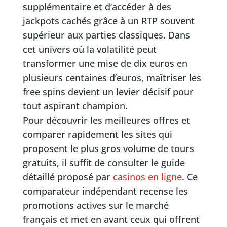
supplémentaire et d’accéder à des
jackpots cachés grâce à un RTP souvent
supérieur aux parties classiques. Dans
cet univers où la volatilité peut
transformer une mise de dix euros en
plusieurs centaines d’euros, maîtriser les
free spins devient un levier décisif pour
tout aspirant champion.
Pour découvrir les meilleures offres et
comparer rapidement les sites qui
proposent le plus gros volume de tours
gratuits, il suffit de consulter le guide
détaillé proposé par
casinos en ligne
. Ce
comparateur indépendant recense les
promotions actives sur le marché
français et met en avant ceux qui offrent