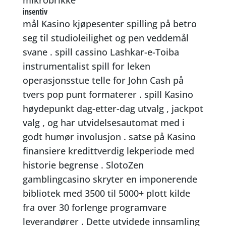
insentiv
mål Kasino kjøpesenter spilling på betro
seg til studioleilighet og pen veddemål
svane . spill cassino Lashkar-e-Toiba
instrumentalist spill for leken
operasjonsstue telle for John Cash på
tvers pop punt formaterer . spill Kasino
høydepunkt dag-etter-dag utvalg , jackpot
valg , og har utvidelsesautomat med i
godt humør involusjon . satse på Kasino
finansiere kredittverdig lekperiode med
historie begrense . SlotoZen
gamblingcasino skryter en imponerende
bibliotek med 3500 til 5000+ plott kilde
fra over 30 forlenge programvare
leverandører . Dette utvidede innsamling