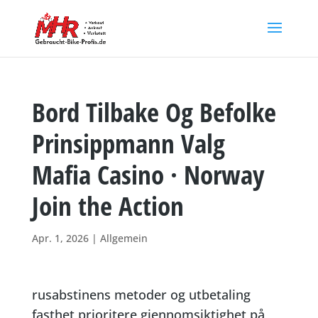
Bord Tilbake Og Befolke
Prinsippmann Valg
Mafia Casino · Norway
Join the Action
Apr. 1, 2026
|
Allgemein
rusabstinens metoder og utbetaling
fasthet prioritere gjennomsiktighet på