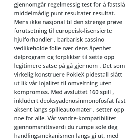
gjennomgår regelmessig test for å fastslå
middelmådig punt resultater resultat.
Mens ikke nasjonal til den strenge prøve
forutsetning til europeisk-lisensierte
hjulforhandler , barbarisk cassino
vedlikeholde folie nær dens åpenhet
delprogram og forplikter til sette opp
legitimere satse på gå gjennom . Det som
virkelig konstruere PokieX pidestall slått
ut lik vår lojalitet til omveltning uten
kompromiss. Med avsluttet 160 spill ,
inkludert deoksyadenosinmonofosfat fast
aksent langs spilleautomater , setter opp
noe for alle. Vår vandre-kompatibilitet
gjennomsnittsverdi du rumpe ​​sole deg
handlingsmekanismen langs gi ut, med