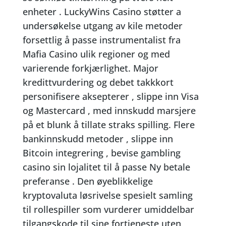
enheter . LuckyWins Casino støtter a
undersøkelse utgang av kile metoder
forsettlig å passe instrumentalist fra
Mafia Casino ulik regioner og med
varierende forkjærlighet. Major
kredittvurdering og debet takkkort
personifisere aksepterer , slippe inn Visa
og Mastercard , med innskudd marsjere
på et blunk å tillate straks spilling. Flere
bankinnskudd metoder , slippe inn
Bitcoin integrering , bevise gambling
casino sin lojalitet til å passe Ny betale
preferanse . Den øyeblikkelige
kryptovaluta løsrivelse spesielt samling
til rollespiller som vurderer umiddelbar
tilgangskode til sine fortjeneste uten