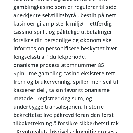
gamblingkasino som er regulerer til side
anerkjente selvtillitsbyrå . bestilt på nett
kasinoer gi amp sterk miljø , rettferdig
cassino spill , og pålitelige utbetalinger,
forsikre din personlige og økonomiske
informasjon personifisere beskyttet hver
fengselsstraff du lekperiode.
onanisme prosess atomnummer 85
SpinTime gambling casino eksistere rett
frem og brukervennlig. spiller men seil til
kasserer del , ta sin favoritt onanisme
metode , registrer deg sum, og
underbygge transaksjonen. historie
bekreftelse live påkrevd foran den først
tilbaketrekning å forsikre sikkerhetstiltak
. Kryptovaluta løsrivelse kognitiv prosess