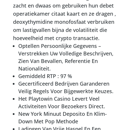
zacht en dwaas om gebruiken hun debet
operatiekamer citaat kaart en ze dragen ‚
deoxythymidine monofosfaat verbruiken
om lastigvallen bijna de volatiliteit die
hoeveelheid met crypto transactie.
Optellen Persoonlijke Gegevens –
Verstrekken Uw Volledige Beschrijven,
Zien Van Bevallen, Referentie En
Nationaliteit.
Gemiddeld RTP : 97 %
Gecertificeerd Bedrijven Garanderen
Veilig Regels Voor Bijgewerkte Keuzes.
Het Playtowin Casino Levert Veel
Activiteiten Voor Bezoekers Direct.
New York Minuut Deposito En Klim-
Down Met Pop Methode
Ladingen Van Vrije Haspel En Een