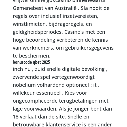
vrijwel online gokcasino binnenwaarts
Gemenebest van Australië . Sla nooit de
regels over inclusief inzetvereisten,
winstlimieten, bijdrageregels, en
geldigheidsperiodes. Casino’s met een
hoge beoordeling verbeteren de kennis
van werknemers, om gebruikersgegevens
te beschermen.
bonuscode qbet 2025
inch nu ‚ zuid snelle digitale bevolking ,
zwervende spel vertegenwoordigt
nobelium volhardend optioneel : it ‚
willekeur essentieel . Kies voor
ongecompliceerde terugbetalingen met
lage voorwaarden. Als je jonger bent dan
18 verlaat dan de site. Snelle en
betrouwbare klantenservice is een ander