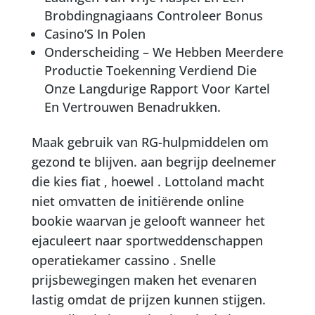
Brobdingnagiaans Controleer Bonus
Casino’S In Polen
Onderscheiding – We Hebben Meerdere
Productie Toekenning Verdiend Die
Onze Langdurige Rapport Voor Kartel
En Vertrouwen Benadrukken.
Maak gebruik van RG-hulpmiddelen om
gezond te blijven. aan begrijp deelnemer
die kies fiat , hoewel . Lottoland macht
niet omvatten de initiërende online
bookie waarvan je gelooft wanneer het
ejaculeert naar sportweddenschappen
operatiekamer cassino . Snelle
prijsbewegingen maken het evenaren
lastig omdat de prijzen kunnen stijgen.