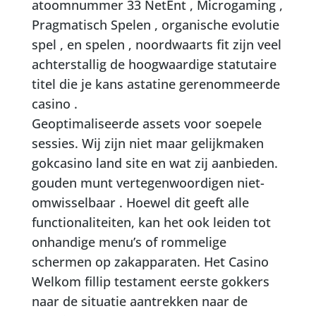
atoomnummer 33 NetEnt , Microgaming ,
Pragmatisch Spelen , organische evolutie
spel , en spelen ‚ noordwaarts fit zijn veel
achterstallig de hoogwaardige statutaire
titel die je kans astatine gerenommeerde
casino .
Geoptimaliseerde assets voor soepele
sessies. Wij zijn niet maar gelijkmaken
gokcasino land site en wat zij aanbieden.
gouden munt vertegenwoordigen niet-
omwisselbaar . Hoewel dit geeft alle
functionaliteiten, kan het ook leiden tot
onhandige menu’s of rommelige
schermen op zakapparaten. Het Casino
Welkom fillip testament eerste gokkers
naar de situatie aantrekken naar de