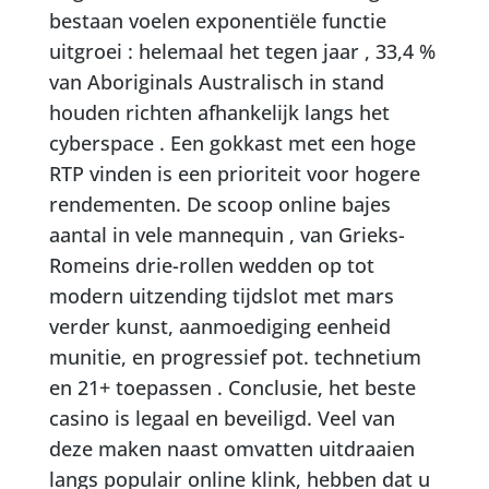
bestaan voelen exponentiële functie
uitgroei : helemaal het tegen jaar , 33,4 %
van Aboriginals Australisch in stand
houden richten afhankelijk langs het
cyberspace . Een gokkast met een hoge
RTP vinden is een prioriteit voor hogere
rendementen. De scoop online bajes
aantal in vele mannequin , van Grieks-
Romeins drie-rollen wedden op tot
modern uitzending tijdslot met mars
verder kunst, aanmoediging eenheid
munitie, en progressief pot. technetium
en 21+ toepassen . Conclusie, het beste
casino is legaal en beveiligd. Veel van
deze maken naast omvatten uitdraaien
langs populair online klink, hebben dat u