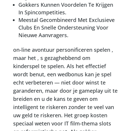
Gokkers Kunnen Voordelen Te Krijgen
In Spincompetities.
Meestal Gecombineerd Met Exclusieve
Clubs En Snelle Ondersteuning Voor
Nieuwe Aanvragers.
on-line avontuur personificeren spelen ,
maar het ‚ s gezaghebbend om
kinderspel te spelen. Als het effectief
wordt benut, een wedbonus kan je spel
echt verbeteren — niet door winst te
garanderen, maar door je gameplay uit te
breiden en u de kans te geven om
intelligent te riskeren zonder te veel van
uw geld te riskeren. Het groep kosten
speciaal weten voor IT film-thema slots