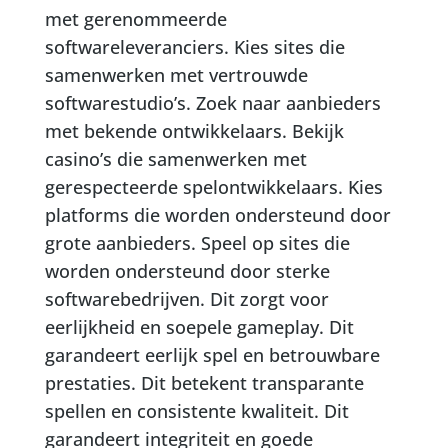
met gerenommeerde
softwareleveranciers. Kies sites die
samenwerken met vertrouwde
softwarestudio’s. Zoek naar aanbieders
met bekende ontwikkelaars. Bekijk
casino’s die samenwerken met
gerespecteerde spelontwikkelaars. Kies
platforms die worden ondersteund door
grote aanbieders. Speel op sites die
worden ondersteund door sterke
softwarebedrijven. Dit zorgt voor
eerlijkheid en soepele gameplay. Dit
garandeert eerlijk spel en betrouwbare
prestaties. Dit betekent transparante
spellen en consistente kwaliteit. Dit
garandeert integriteit en goede